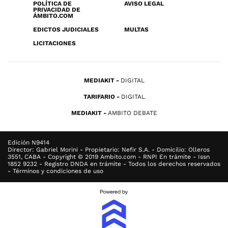
POLÍTICA DE
AVISO LEGAL
PRIVACIDAD DE
ÁMBITO.COM
EDICTOS JUDICIALES
MULTAS
LICITACIONES
MEDIAKIT
DIGITAL
TARIFARIO
DIGITAL
MEDIAKIT
AMBITO DEBATE
Edición N9414
Director: Gabriel Morini - Propietario: Nefir S.A. - Domicilio: Olleros
3551, CABA - Copyright © 2019 Ambito.com - RNPI En trámite - Issn
1852 9232 - Registro DNDA en trámite - Todos los derechos reservados
- Términos y condiciones de uso