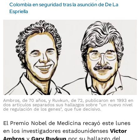
Colombia en seguridad tras la asunción de De La
Espriella
Ambros, de 70 años, y Ruvkun, de 72, publicaron en 1993 en
dos artículos separados sus hallazgos sobre "un nuevo nivel
de regulación de los genes", que fue decisivo.
El Premio Nobel de Medicina recayó este lunes
en los investigadores estadounidenses
Victor
Ambros
y
Gary Ruvkun
por su hallazgo del