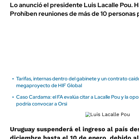
ÁMBITO DEBATE
Lo anunció el presidente Luis Lacalle Pou. 
Municipios
Prohíben reuniones de más de 10 personas pa
MEDIAKIT AMBITO DEBATE
URUGUAY
Tarifas, internas dentro del gabinete y un contrato caído
megaproyecto de HIF Global
Caso Cardama: el FA evalúa citar a Lacalle Pou y la o
podría convocar a Orsi
Uruguay suspenderá el ingreso al país de
diciembre hasta el 10 de enero, debido a