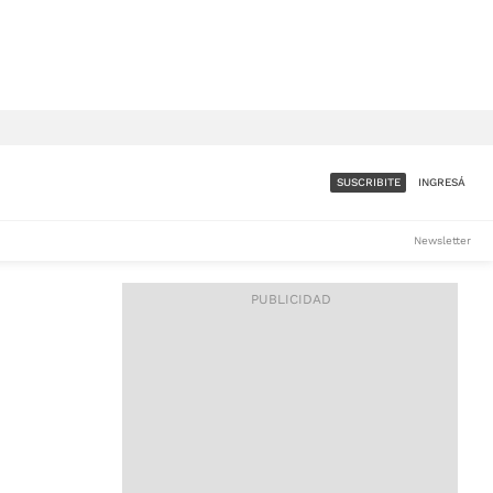
SUSCRIBITE
INGRESÁ
SUMATE A LA COMUNIDAD
Newsletter
DE ÁMBITO
LES
ACCESO FULL - $1.800/MES
ES
CORPORATIVO - CONSULTAR
Si tenés dudas comunicate
con nosotros a
IOS
suscripciones@ambito.com.ar
Llamanos al (54) 11 4556-
9147/48 o
al (54) 11 4449-3256 de lunes a