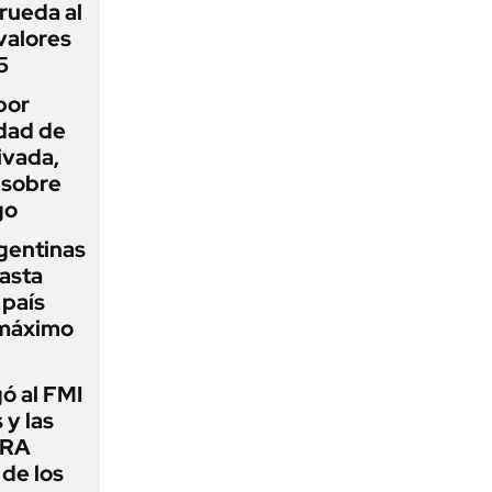
rueda al
 valores
5
por
idad de
ivada,
 sobre
go
gentinas
asta
 país
 máximo
ó al FMI
 y las
CRA
de los