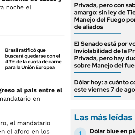
Privada, pero con sa
ta noche el
amargo: sin ley de Tie
Manejo del Fuego por
de aliados
El Senado está por v
Brasil ratificó que
Inviolabilidad de la 
buscará quedarse con el
Privada, pero hay du
43% de la cuota de carne
sobre Manejo del fu
para la Unión Europea
Dólar hoy: a cuánto c
este viernes 7 de ag
reso al país entre el
 mandatario en
Las más leídas
ro, el mandatario
Dólar blue en p
n el aforo en los