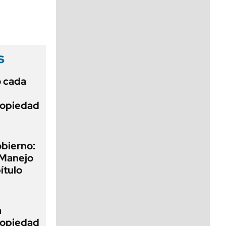
viernes de 10 a 18
s
ó cada
Propiedad
obierno:
 Manejo
ítulo
a
Propiedad