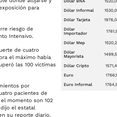
ible donde alojarse y
Dólar BNA
1520,
exposición para
Dólar Informal
1530,
Dólar Tarjeta
1976,
orre riesgo de
Dólar
1761,
Importador
nto Intensivo.
Dólar Mep
1520,
uerte de cuatro
Dólar
1499,
Mayorista
hora el máximo había
superó las 100 víctimas
Dólar Cripto
1571,
Euro
1766,
Euro Informal
1764,
imientos por
cuatro pacientes de
a el momento son 102
ijo el estatal
n su reporte diario.