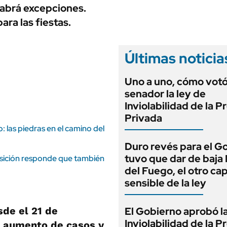
ANUARIO 2025
Habrá excepciones.
LIFESTYLE
EDICIÓN IMPRESA
ra las fiestas.
AUTOS
Últimas noticia
Uno a uno, cómo vot
senador la ley de
Inviolabilidad de la 
Privada
: las piedras en el camino del
Duro revés para el G
tuvo que dar de baja
posición responde que también
del Fuego, el otro cap
sensible de la ley
sde el 21 de
El Gobierno aprobó l
Inviolabilidad de la 
l aumento de casos y