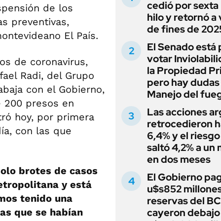
cedió por sexta 
spensión de los
hilo y retornó a
s preventivas,
de fines de 202
montevideano El País.
El Senado está 
votar Inviolabil
os de coronavirus,
la Propiedad Pr
fael Radi, del Grupo
pero hay dudas
abaja con el Gobierno,
Manejo del fue
e 200 presos en
Las acciones ar
tró hoy, por primera
retrocedieron h
ía, con las que
6,4% y el riesgo
saltó 4,2% a un
en dos meses
solo brotes de casos
El Gobierno pag
etropolitana y está
u$s852 millones
amos tenido una
reservas del B
das que se habían
cayeron debajo 