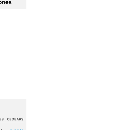
ones
ES
CEDEARS