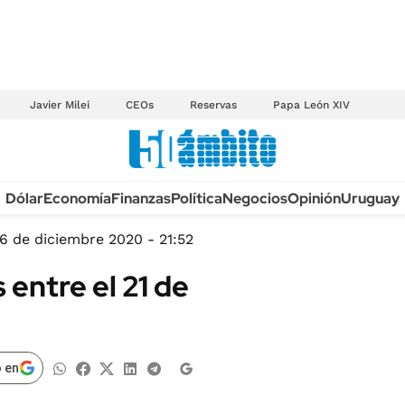
Javier Milei
CEOs
Reservas
Papa León XIV
Anuario autos 2026
Dólar
Economía
Finanzas
Política
Negocios
Opinión
Uruguay
TECNOLOGÍA
NOVEDADES FISCA
MÉXICO
16 de diciembre 2020 - 21:52
EDICTOS JUDICIAL
OPINIÓN
 entre el 21 de
MULTAS
MUNDO
LICITACIONES
INFORMACIÓN GENERAL
CUADROS TARIFAR
ESPECTÁCULOS
 en
RECALL
DEPORTES