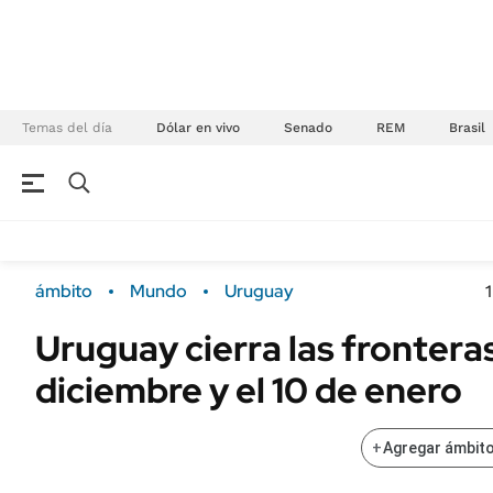
Temas del día
Dólar en vivo
Senado
REM
Brasil
NEGOCIOS
ÚLTIMAS NOTICIAS
Especiales Ámbito
ECONOMÍA
ámbito
Mundo
Uruguay
Real Estate
Banco de Datos
Uruguay cierra las fronteras
Sustentabilidad
Campo
diciembre y el 10 de enero
Seguros
FINANZAS
ENERGY REPORT
Dólar
+
Agregar ámbito
POLÍTICA
Mercados
Nacional