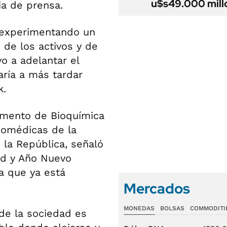
u$s49.000 mill
a de prensa.
 experimentando un
 de los activos y de
vo a adelantar el
aría a más tardar
k.
tamento de Bioquímica
Biomédicas de la
 la República, señaló
ad y Año Nuevo
a que ya está
Mercados
MONEDAS
BOLSAS
COMMODITI
de la sociedad es