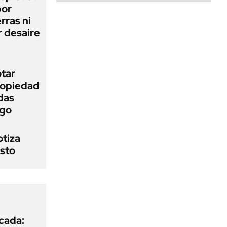
bor
rras ni
 desaire
otar
Propiedad
das
ego
otiza
osto
icada: