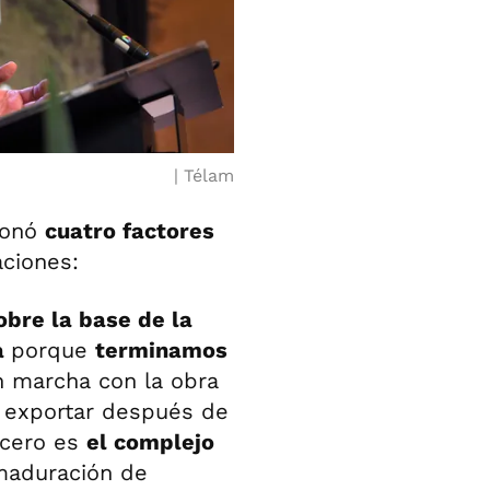
Télam
cionó
cuatro factores
ciones:
obre la base de la
a
porque
terminamos
n marcha con la obra
a exportar después de
rcero es
el complejo
maduración de