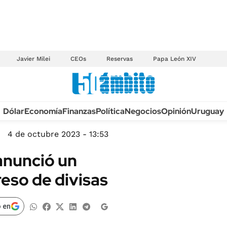
Javier Milei
CEOs
Reservas
Papa León XIV
Anuario autos 2026
Dólar
Economía
Finanzas
Política
Negocios
Opinión
Uruguay
TECNOLOGÍA
NOVEDADES FISCA
MÉXICO
4 de octubre 2023 - 13:53
EDICTOS JUDICIAL
OPINIÓN
anunció un
MULTAS
MUNDO
reso de divisas
LICITACIONES
INFORMACIÓN GENERAL
CUADROS TARIFAR
ESPECTÁCULOS
 en
RECALL
DEPORTES