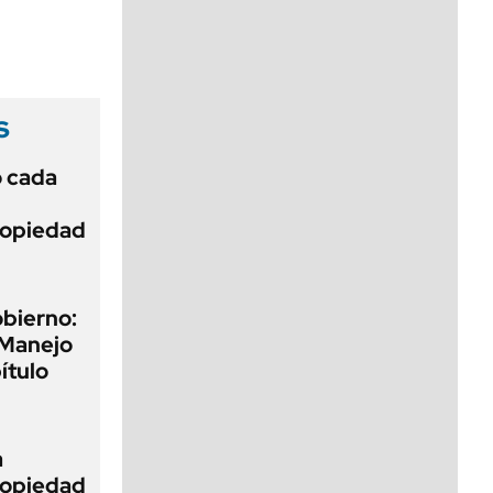
viernes de 10 a 18
s
ó cada
Propiedad
obierno:
 Manejo
ítulo
a
Propiedad