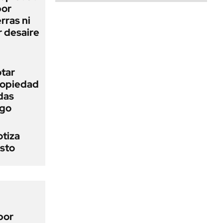
bor
rras ni
 desaire
otar
Propiedad
das
ego
otiza
osto
por