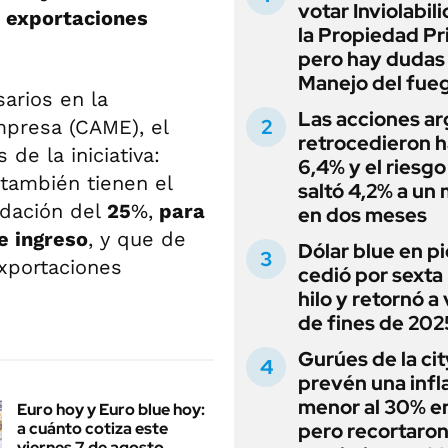
votar Inviolabil
s
exportaciones
la Propiedad Pr
pero hay dudas
Manejo del fue
arios en la
Las acciones ar
mpresa (CAME), el
retrocedieron h
 de la iniciativa:
6,4% y el riesgo
también tienen el
saltó 4,2% a un
idación del
25
%,
para
en dos meses
e ingreso
, y que de
Dólar blue en p
xportaciones
cedió por sexta 
hilo y retornó a
de fines de 202
Gurúes de la cit
prevén una infl
menor al 30% e
Euro hoy y Euro blue hoy:
a cuánto cotiza este
pero recortaron
viernes 7 de agosto