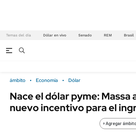
Temas del día
Dólar en vivo
Senado
REM
Brasil
NEGOCIOS
ÚLTIMAS NOTICIAS
Especiales Ámbito
ECONOMÍA
ámbito
Economía
Dólar
Real Estate
Banco de Datos
Nace el dólar pyme: Massa 
Sustentabilidad
Campo
nuevo incentivo para el ing
Seguros
FINANZAS
ENERGY REPORT
Dólar
+
Agregar ámbito
POLÍTICA
Mercados
Nacional