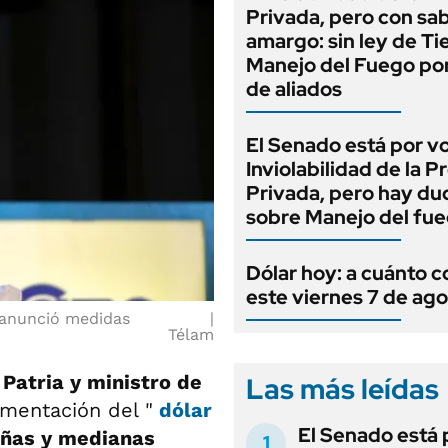
Privada, pero con sa
amargo: sin ley de Tie
Manejo del Fuego por
de aliados
El Senado está por v
Inviolabilidad de la 
Privada, pero hay du
sobre Manejo del fu
Dólar hoy: a cuánto c
este viernes 7 de ag
) anunció medidas
Télam
Patria y ministro de
Las más leídas
ementación del "
dólar
El Senado está 
ñas y medianas