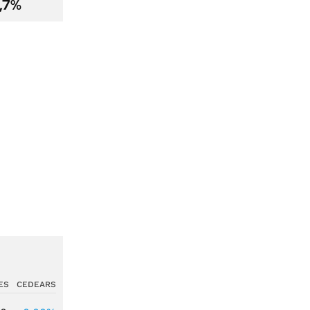
2,7%
ES
CEDEARS