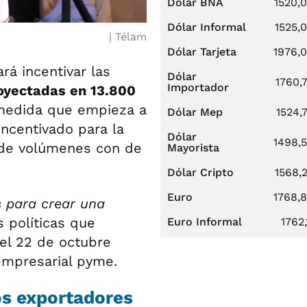
Dólar BNA
1520,
Dólar Informal
1525,
Télam
Dólar Tarjeta
1976,
rá incentivar las
Dólar
1760,
Importador
oyectadas en 13.800
medida que empieza a
Dólar Mep
1524,
incentivado para la
Dólar
1498,
 de volúmenes con de
Mayorista
Dólar Cripto
1568,
Euro
1768,
s para crear una
s políticas que
Euro Informal
1762,
del 22 de octubre
empresarial pyme.
os exportadores