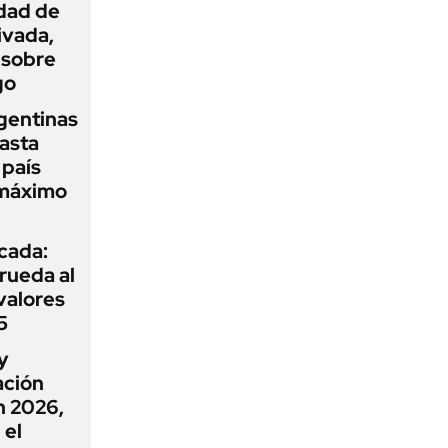
idad de
ivada,
 sobre
go
gentinas
asta
 país
 máximo
icada:
rueda al
 valores
5
y
ación
n 2026,
 el