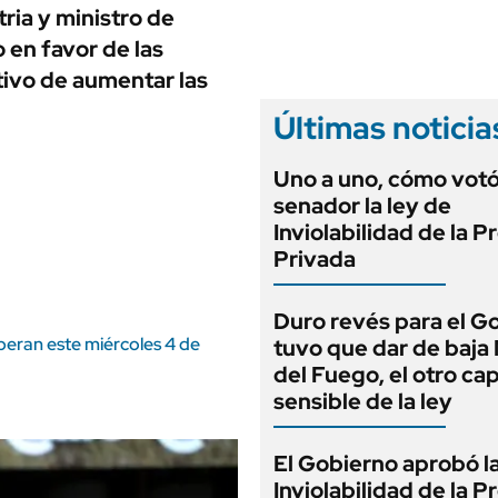
ANUARIO 2025
ria y ministro de
LIFESTYLE
EDICIÓN IMPRESA
 en favor de las
AUTOS
ivo de aumentar las
Últimas noticia
Uno a uno, cómo vot
senador la ley de
Inviolabilidad de la 
Privada
Duro revés para el G
peran este miércoles 4 de
tuvo que dar de baja
del Fuego, el otro cap
sensible de la ley
El Gobierno aprobó l
Inviolabilidad de la 