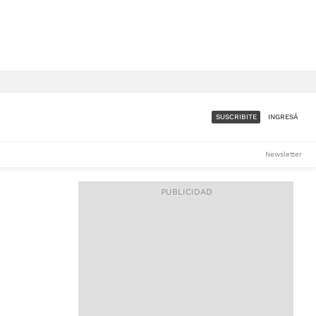
SUSCRIBITE
INGRESÁ
SUMATE A LA COMUNIDAD
Newsletter
DE ÁMBITO
LES
ACCESO FULL - $1.800/MES
ES
CORPORATIVO - CONSULTAR
Si tenés dudas comunicate
con nosotros a
IOS
suscripciones@ambito.com.ar
Llamanos al (54) 11 4556-
9147/48 o
al (54) 11 4449-3256 de lunes a