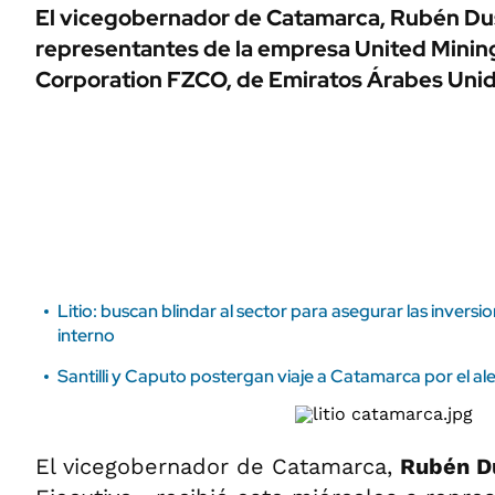
ÁMBITO DEBATE
El vicegobernador de Catamarca, Rubén Dus
Municipios
representantes de la empresa United Minin
MEDIAKIT AMBITO DEBATE
URUGUAY
Corporation FZCO, de Emiratos Árabes Unid
Litio: buscan blindar al sector para asegurar las inversi
interno
Santilli y Caputo postergan viaje a Catamarca por el a
El vicegobernador de Catamarca,
Rubén D