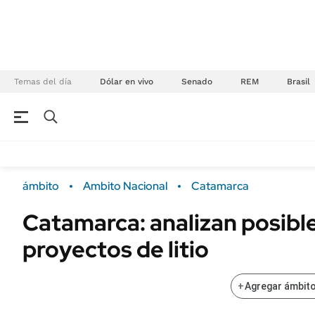
Temas del día
Dólar en vivo
Senado
REM
Brasil
NEGOCIOS
ÚLTIMAS NOTICIAS
Especiales Ámbito
ECONOMÍA
ámbito
Ambito Nacional
Catamarca
Real Estate
Banco de Datos
Catamarca: analizan posibl
Sustentabilidad
Campo
proyectos de litio
Seguros
FINANZAS
ENERGY REPORT
Dólar
+
Agregar ámbito
POLÍTICA
Mercados
Nacional