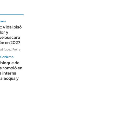
iones
: Vidal pisó
dor y
ue buscará
ión en 2027
dríguez Freire
l Gobierno
 bloque de
e rompió en
a interna
salacqua y