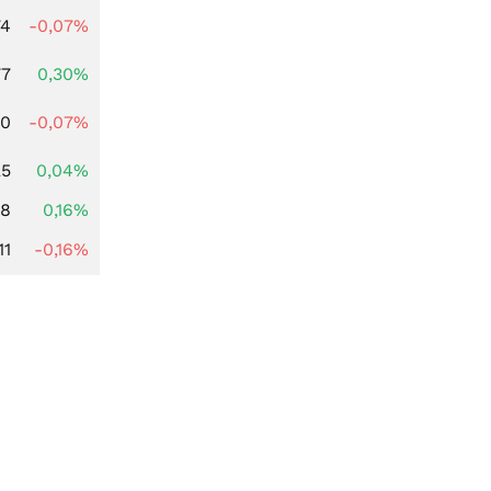
74
-0,07%
77
0,30%
50
-0,07%
25
0,04%
88
0,16%
11
-0,16%