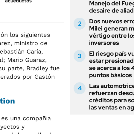
acueductos
Manejo del Fue
desaire de alia
Dos nuevos err
Milei generan 
ón los siguientes
vértigo entre lo
inversores
rez, ministro de
ebastián Caria,
El riesgo país v
al; Mario Guaraz,
estar presionad
se acerca a los
u parte, Bradley fue
puntos básicos
derados por Gastón
Las automotric
refuerzan desc
tion
créditos para s
las ventas en a
O es una compañía
oyectos y