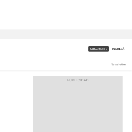
SUSCRIBITE
INGRESÁ
SUMATE A LA COMUNIDAD
Newsletter
DE ÁMBITO
LES
ACCESO FULL - $1.800/MES
ES
CORPORATIVO - CONSULTAR
Si tenés dudas comunicate
con nosotros a
IOS
suscripciones@ambito.com.ar
Llamanos al (54) 11 4556-
9147/48 o
al (54) 11 4449-3256 de lunes a