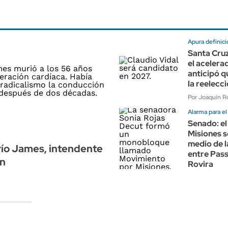
Apura definic
Santa Cruz
el acelera
anticipó q
la reelecc
Por Joaquín Ro
Alarma para e
Senado: el
Misiones s
medio de l
ío James, intendente
entre Pas
n
Rovira