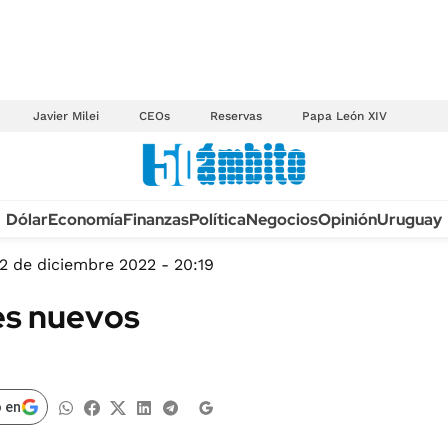
Javier Milei
CEOs
Reservas
Papa León XIV
Anuario autos 2026
Dólar
Economía
Finanzas
Política
Negocios
Opinión
Uruguay
TECNOLOGÍA
NOVEDADES FISCA
MÉXICO
2 de diciembre 2022 - 20:19
EDICTOS JUDICIAL
OPINIÓN
es nuevos
MULTAS
MUNDO
LICITACIONES
INFORMACIÓN GENERAL
CUADROS TARIFAR
ESPECTÁCULOS
 en
RECALL
DEPORTES