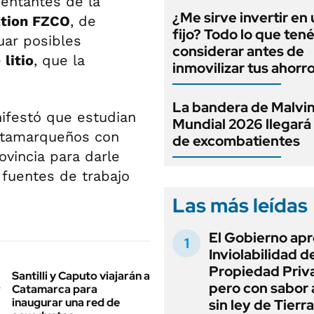
sentantes de la
¿Me sirve invertir en
ation FZCO
, de
fijo? Todo lo que ten
uar posibles
considerar antes de
e
litio
, que la
inmovilizar tus ahorr
La bandera de Malvin
festó que estudian
Mundial 2026 llegará
 catamarqueños con
de excombatientes
ovincia para darle
fuentes de trabajo
Las más leídas
El Gobierno apr
Inviolabilidad de
Propiedad Priv
Santilli y Caputo viajarán a
pero con sabor
Catamarca para
inaugurar una red de
sin ley de Tierra