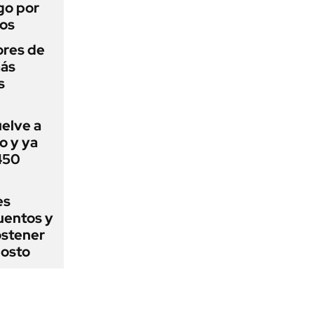
go por
dos
ores de
más
s
uelve a
o y ya
 450
es
uentos y
ostener
gosto