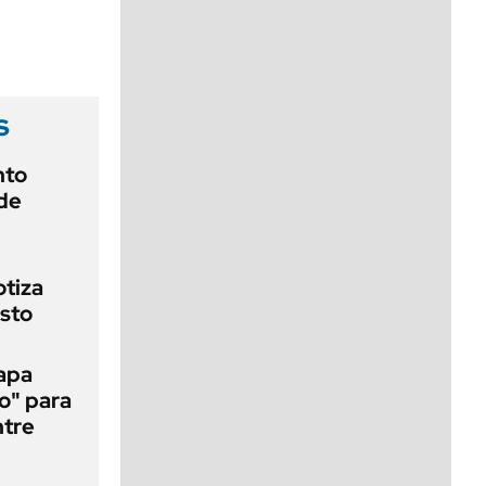
viernes de 10 a 18
s
nto
 de
otiza
osto
papa
o" para
ntre