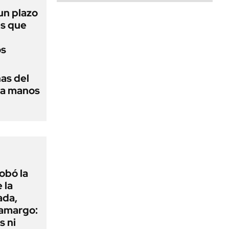
 un plazo
és que
os
as del
 a manos
obó la
 la
ada,
 amargo:
s ni