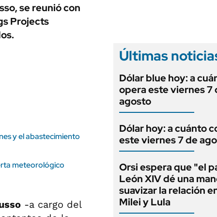
ANUARIO 2025
so, se reunió con
LIFESTYLE
EDICIÓN IMPRESA
gs Projects
AUTOS
os.
Últimas noticia
Dólar blue hoy: a cuá
opera este viernes 7
agosto
Dólar hoy: a cuánto c
ones y el abastecimiento
este viernes 7 de ag
lerta meteorológico
Orsi espera que "el 
León XIV dé una man
suavizar la relación e
Milei y Lula
usso
-a cargo del