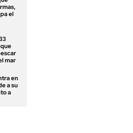
armas,
ipa el
33
uque
pescar
el mar
ntra en
de a su
to a