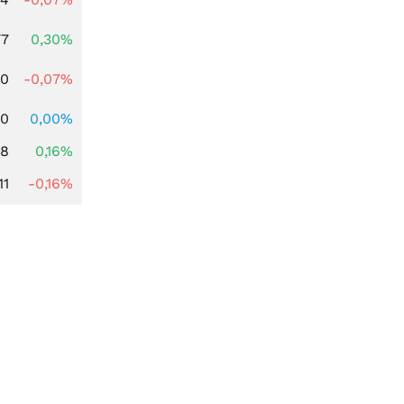
77
0,30%
50
-0,07%
00
0,00%
88
0,16%
11
-0,16%