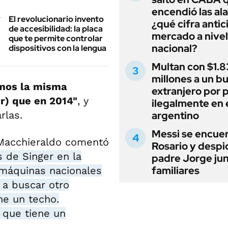
encendió las al
El revolucionario invento
¿qué cifra antic
de accesibilidad: la placa
mercado a nivel
que te permite controlar
nacional?
dispositivos con la lengua
Multan con $1.8
millones a un b
mos la misma
extranjero por 
r) que en 2014"
, y
ilegalmente en 
rlas.
argentino
Messi se encue
 Macchieraldo comentó
Rosario y despi
s de Singer en la
padre Jorge jun
familiares
máquinas nacionales
a buscar otro
ne un techo.
 que tiene un