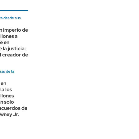
ca desde sus
n imperio de
llones a
e en
la justicia:
el creador de
ás de la
 en
a los
llones
un solo
 acuerdos de
wney Jr.