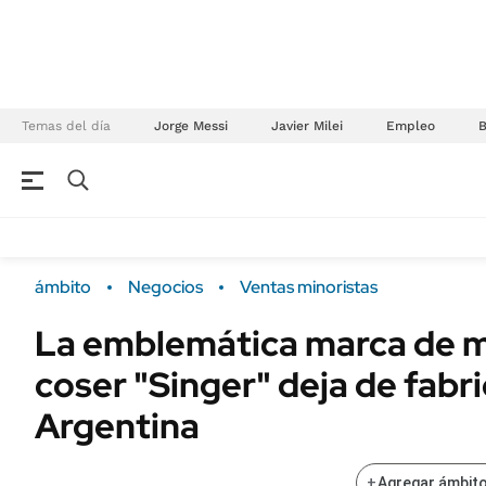
Temas del día
Jorge Messi
Javier Milei
Empleo
NEGOCIOS
ÚLTIMAS NOTICIAS
Especiales Ámbito
ECONOMÍA
ámbito
Negocios
Ventas minoristas
Real Estate
Banco de Datos
La emblemática marca de 
Sustentabilidad
Campo
coser "Singer" deja de fabri
Seguros
FINANZAS
ENERGY REPORT
Argentina
Dólar
POLÍTICA
Mercados
+
Agregar ámbito
Nacional