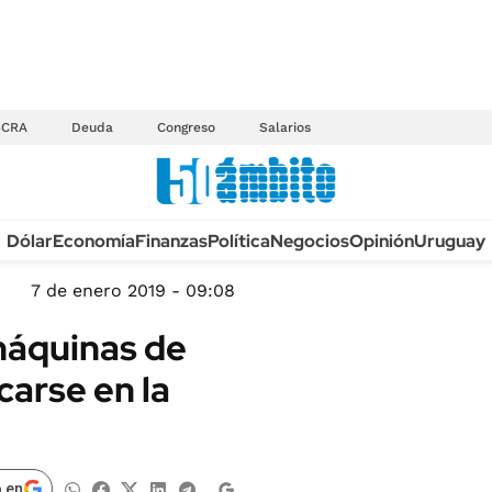
BCRA
Deuda
Congreso
Salarios
Anuario autos 2026
Dólar
Economía
Finanzas
Política
Negocios
Opinión
Uruguay
TECNOLOGÍA
NOVEDADES FISCA
MÉXICO
7 de enero 2019 - 09:08
EDICTOS JUDICIAL
OPINIÓN
máquinas de
MULTAS
MUNDO
carse en la
LICITACIONES
INFORMACIÓN GENERAL
CUADROS TARIFAR
ESPECTÁCULOS
RECALL
DEPORTES
 en