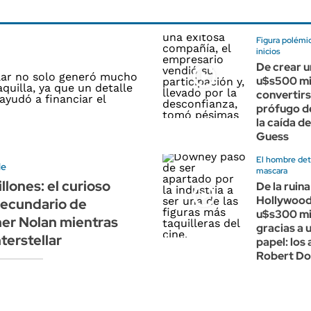
Figura polémi
inicios
De crear u
u$s500 mi
convertirs
prófugo de 
la caída d
Guess
El hombre detr
le
mascara
llones: el curioso
De la ruina
Hollywood 
secundario de
u$s300 mi
er Nolan mientras
gracias a 
terstellar
papel: los
Robert Do