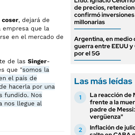
Litio: Ignacio Celorri
de precios, retencion
confirmó inversiones
 coser
, dejará de
millonarias
la empresa que la
rarse en el mercado de
Argentina, en medio 
guerra entre EEUU y
por el 5G
te de las
Singer
-
es que "
somos la
en el país de
Las más leídas
de hacerla por una
La reacción de 
s fundido. Nos
frente a la muer
 nos llegue al
padre de Messi:
vergüenza"
Inflación de julio
salto en CABA 