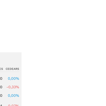
ES
CEDEARS
00
0,00%
00
-0,33%
00
0,00%
74
-0,07%