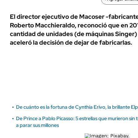
ÁMBITO DEBATE
Municipios
MEDIAKIT AMBITO DEBATE
El director ejecutivo de Macoser -fabricante
URUGUAY
Roberto Macchieraldo, reconoció que en 20
cantidad de unidades (de máquinas Singer) 
aceleró la decisión de dejar de fabricarlas.
De cuánto es la fortuna de Cynthia Erivo, la brillante E
De Prince a Pablo Picasso: 5 estrellas que murieron si
a parar sus millones