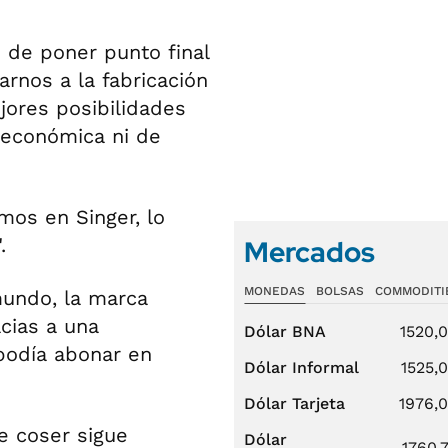
 de poner punto final
rnos a la fabricación
jores posibilidades
 económica ni de
mos en Singer, lo
.
Mercados
MONEDAS
BOLSAS
COMMODITI
mundo, la marca
cias a una
Dólar BNA
1520,
podía abonar en
Dólar Informal
1525,
Dólar Tarjeta
1976,
e coser sigue
Dólar
1760,