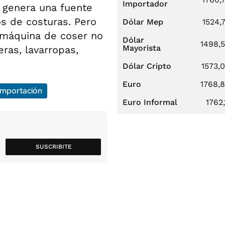
Importador
 genera una fuente
os de costuras. Pero
Dólar Mep
1524,
 máquina de coser no
Dólar
1498,
Mayorista
as, lavarropas,
Dólar Cripto
1573,
Euro
1768,
Importación
Euro Informal
1762,
SUSCRIBITE