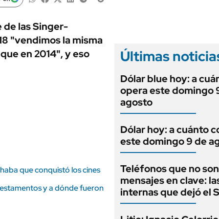
ANUARIO 2025
LIFESTYLE
EDICIÓN IMPRESA
AUTOS
 de las Singer-
18 "vendimos la misma
Últimas noticia
que en 2014", y eso
Dólar blue hoy: a cuá
opera este domingo 
agosto
Dólar hoy: a cuánto c
este domingo 9 de a
Teléfonos que no son
lphaba que conquistó los cines
mensajes en clave: la
n testamentos y a dónde fueron
internas que dejó el