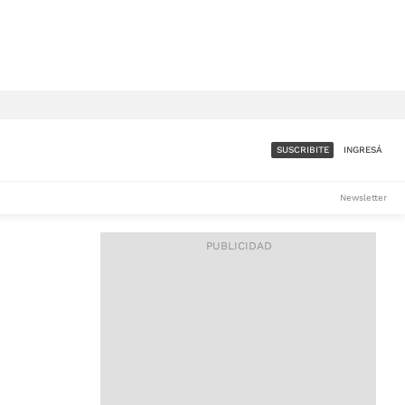
SUSCRIBITE
INGRESÁ
SUMATE A LA COMUNIDAD
Newsletter
DE ÁMBITO
LES
ACCESO FULL - $1.800/MES
ES
CORPORATIVO - CONSULTAR
Si tenés dudas comunicate
con nosotros a
IOS
suscripciones@ambito.com.ar
Llamanos al (54) 11 4556-
9147/48 o
al (54) 11 4449-3256 de lunes a