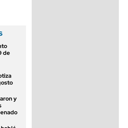
viernes de 10 a 18
s
nto
9 de
otiza
gosto
aron y
s
 Senado