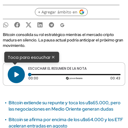
+ Agregar ámbito en
Bitcoin consolida su rol estratégico mientras el mercado cripto
madura en silencio. La pausa actual podría anticipar el próximo gran
movimiento.
×
Toca para escuchar
ESCUCHAR EL RESUMEN DE LA NOTA
Tiempo transcurrido: 0 segundos
Dura
00:00
00:43
Bitcoin extiende su repunte y toca los u$s65.000, pero
las negociaciones en Medio Oriente generan dudas
Bitcoin se afirma por encima de los u$s64.000 y los ETF
aceleran entradas en agosto