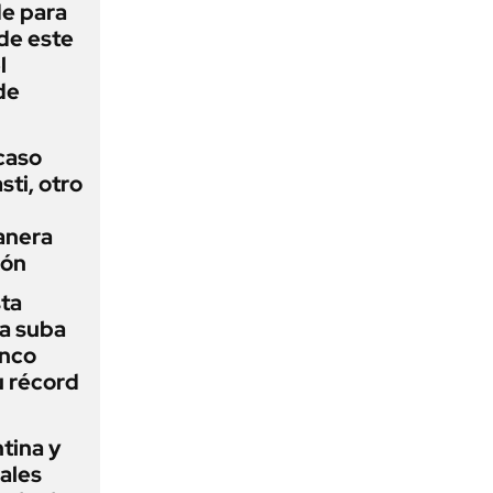
de para
 de este
l
de
 caso
ti, otro
anera
ión
sta
a suba
anco
u récord
tina y
ñales