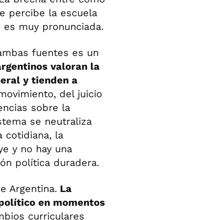
e percibe la escuela
os es muy pronunciada.
 ambas fuentes es un
 argentinos valoran la
eral y tienden a
movimiento, del juicio
encias sobre la
istema se neutraliza
 cotidiana, la
ye y no hay una
ón política duradera.
e Argentina.
La
 político en momentos
mbios curriculares