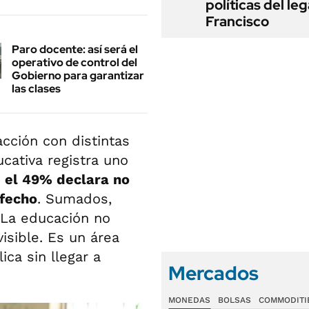
políticas del le
Francisco
Paro docente: así será el
operativo de control del
Gobierno para garantizar
las clases
cción con distintas
ucativa registra uno
:
el 49% declara no
sfecho
. Sumados,
 La educación no
isible. Es un área
ca sin llegar a
Mercados
MONEDAS
BOLSAS
COMMODITI