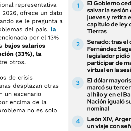
El Gobierno ce
ional representativa
salvar la sesión
 2026, ofrece un dato
jueves y retira e
ando se le pregunta a
capítulo de ley 
roblemas del país,
la
Tierras
encionada por el 13%
Senado: tras el
os
bajos salarios
Fernández Sagas
pción (33%), la
legislador pidió
tre otros.
participar de m
virtual en la ses
os de crisis
El dólar mayori
anas desplazan otras
marcó su tercer
n un escenario
al hilo y en el B
Nación igualó s
 por encima de la
nominal
 problema no es solo
León XIV, Argen
un viaje con se