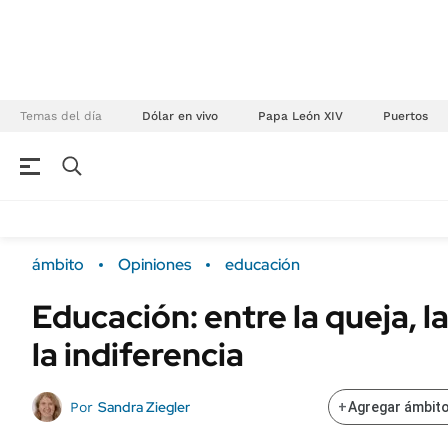
Temas del día
Dólar en vivo
Papa León XIV
Puertos
NEGOCIOS
ÚLTIMAS NOTICIAS
Especiales Ámbito
ECONOMÍA
ámbito
Opiniones
educación
Real Estate
Banco de Datos
Educación: entre la queja, l
Sustentabilidad
Campo
la indiferencia
Seguros
FINANZAS
ENERGY REPORT
Dólar
Sandra Ziegler
Por
+
Agregar ámbito
POLÍTICA
Mercados
Nacional