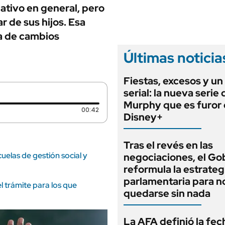
ANUARIO 2025
ativo en general, pero
LIFESTYLE
EDICIÓN IMPRESA
r de sus hijos. Esa
AUTOS
da de cambios
Últimas noticia
Fiestas, excesos y un
serial: la nueva serie
Murphy que es furor
Duración: 42 segundos
00:42
Disney+
Tras el revés en las
uelas de gestión social y
negociaciones, el Go
reformula la estrateg
parlamentaria para n
l trámite para los que
quedarse sin nada
La AFA definió la fec