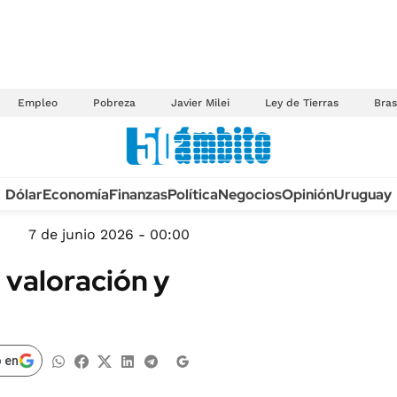
Empleo
Pobreza
Javier Milei
Ley de Tierras
Bras
Anuario autos 2026
Dólar
Economía
Finanzas
Política
Negocios
Opinión
Uruguay
TECNOLOGÍA
NOVEDADES FISCA
MÉXICO
7 de junio 2026 - 00:00
EDICTOS JUDICIAL
OPINIÓN
a valoración y
MULTAS
MUNDO
LICITACIONES
INFORMACIÓN GENERAL
CUADROS TARIFAR
ESPECTÁCULOS
 en
RECALL
DEPORTES