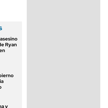
viernes de 10 a 18
s
 asesino
 de Ryan
 en
bierno
ia
o
ha y