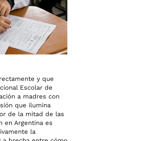
irectamente y que
cional Escolar de
cación a madres con
nsión que ilumina
or de la mitad de las
n en Argentina es
ivamente la
. La brecha entre cómo