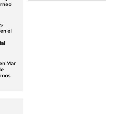
orneo
os
en el
ial
 en Mar
de
timos