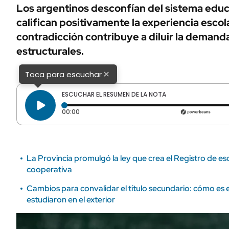
ÁMBITO DEBATE
Los argentinos desconfían del sistema educ
Municipios
califican positivamente la experiencia escola
MEDIAKIT AMBITO DEBATE
URUGUAY
contradicción contribuye a diluir la deman
estructurales.
×
Toca para escuchar
ESCUCHAR EL RESUMEN DE LA NOTA
Tiempo transcurrido: 0 segundos
00:00
La Provincia promulgó la ley que crea el Registro de esc
cooperativa
Cambios para convalidar el título secundario: cómo es e
estudiaron en el exterior