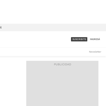
il
SUSCRIBITE
INGRESÁ
SUMATE A LA COMUNIDAD
Newsletter
DE ÁMBITO
LES
ACCESO FULL - $1.800/MES
ES
CORPORATIVO - CONSULTAR
Si tenés dudas comunicate
con nosotros a
IOS
suscripciones@ambito.com.ar
Llamanos al (54) 11 4556-
9147/48 o
al (54) 11 4449-3256 de lunes a