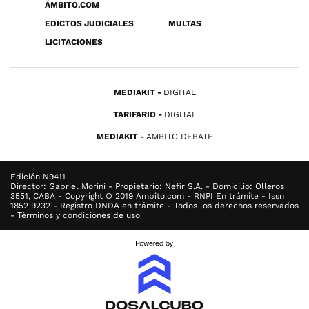
ÁMBITO.COM
EDICTOS JUDICIALES
MULTAS
LICITACIONES
MEDIAKIT
DIGITAL
TARIFARIO
DIGITAL
MEDIAKIT
AMBITO DEBATE
Edición N9411
Director: Gabriel Morini - Propietario: Nefir S.A. - Domicilio: Olleros
3551, CABA - Copyright © 2019 Ambito.com - RNPI En trámite - Issn
1852 9232 - Registro DNDA en trámite - Todos los derechos reservados
- Términos y condiciones de uso