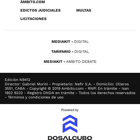
ÁMBITO.COM
EDICTOS JUDICIALES
MULTAS
LICITACIONES
MEDIAKIT
DIGITAL
TARIFARIO
DIGITAL
MEDIAKIT
AMBITO DEBATE
Edición N9412
Director: Gabriel Morini - Propietario: Nefir S.A. - Domicilio: Olleros
3551, CABA - Copyright © 2019 Ambito.com - RNPI En trámite - Issn
1852 9232 - Registro DNDA en trámite - Todos los derechos reservados
- Términos y condiciones de uso