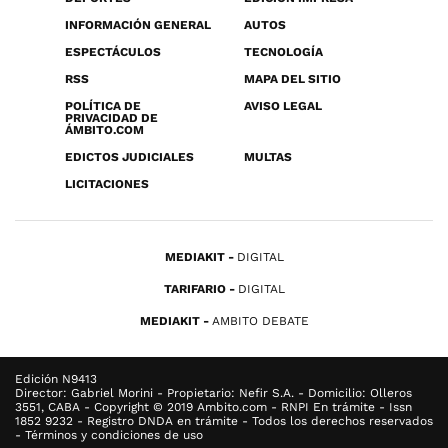
INFORMACIÓN GENERAL
AUTOS
ESPECTÁCULOS
TECNOLOGÍA
RSS
MAPA DEL SITIO
POLÍTICA DE
AVISO LEGAL
PRIVACIDAD DE
ÁMBITO.COM
EDICTOS JUDICIALES
MULTAS
LICITACIONES
MEDIAKIT
DIGITAL
TARIFARIO
DIGITAL
MEDIAKIT
AMBITO DEBATE
Edición N9413
Director: Gabriel Morini - Propietario: Nefir S.A. - Domicilio: Olleros
3551, CABA - Copyright © 2019 Ambito.com - RNPI En trámite - Issn
1852 9232 - Registro DNDA en trámite - Todos los derechos reservados
- Términos y condiciones de uso