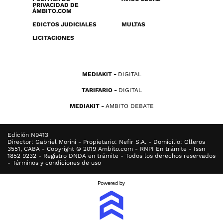
PRIVACIDAD DE
ÁMBITO.COM
EDICTOS JUDICIALES
MULTAS
LICITACIONES
MEDIAKIT
DIGITAL
TARIFARIO
DIGITAL
MEDIAKIT
AMBITO DEBATE
Edición N9413
Director: Gabriel Morini - Propietario: Nefir S.A. - Domicilio: Olleros
3551, CABA - Copyright © 2019 Ambito.com - RNPI En trámite - Issn
1852 9232 - Registro DNDA en trámite - Todos los derechos reservados
- Términos y condiciones de uso