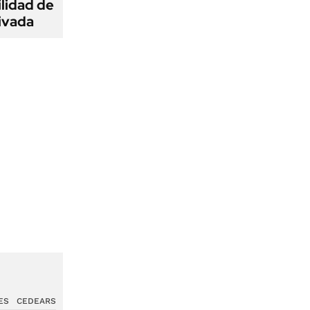
ilidad de
ivada
ES
CEDEARS