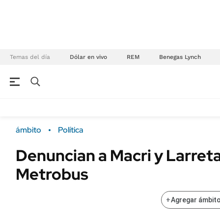
Temas del día
Dólar en vivo
REM
Benegas Lynch
NEGOCIOS
ÚLTIMAS NOTICIAS
Especiales Ámbito
ECONOMÍA
ámbito
Política
Real Estate
Banco de Datos
Denuncian a Macri y Larreta
Sustentabilidad
Campo
Metrobus
Seguros
FINANZAS
ENERGY REPORT
Dólar
+
Agregar ámbito
POLÍTICA
Mercados
Nacional