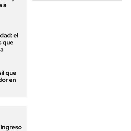
a a
dad: el
s que
na
sil que
dor en
l ingreso