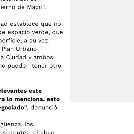
bierno de Macri".
udad establece que no
de espacio verde, que
rficie, a su vez,
 Plan Urbano
 la Ciudad y ambos
no pueden tener otro
elevantes este
ra lo menciona, esto
egociado"
, denunció.
güenza, los
nsistentes, citaban