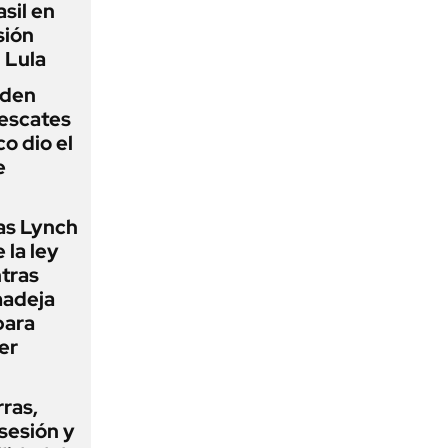
sil en
sión
 Lula
iden
rescates
o dio el
e
as Lynch
 la ley
ntras
madeja
para
er
rras,
sesión y