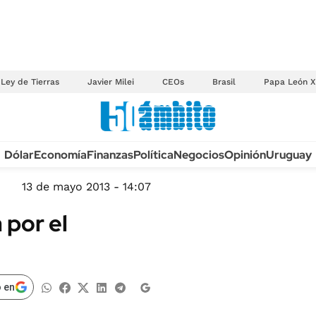
Ley de Tierras
Javier Milei
CEOs
Brasil
Papa León X
Anuario autos 2026
Dólar
Economía
Finanzas
Política
Negocios
Opinión
Uruguay
TECNOLOGÍA
NOVEDADES FISCA
MÉXICO
13 de mayo 2013 - 14:07
EDICTOS JUDICIAL
OPINIÓN
 por el
MULTAS
MUNDO
LICITACIONES
INFORMACIÓN GENERAL
CUADROS TARIFAR
ESPECTÁCULOS
 en
RECALL
DEPORTES