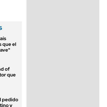
viernes de 10 a 18
s
aís
s que el
lave"
d of
tor que
l pedido
tino y