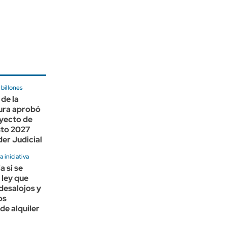
billones
 de la
ura aprobó
oyecto de
to 2027
der Judicial
a iniciativa
 si se
 ley que
 desalojos y
os
de alquiler