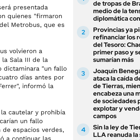
de tropas de Bra
será presentada
medio de la ten
on quienes "firmaron
diplomática con
 del Metrobus, que es
Provincias ya p
refinanciar los 
del Tesoro: Chac
us volvieron a
primer paso y s
sumarían más
a Sala III de la
 dictaminara "un fallo
Joaquín Beneg
cuatro días antes por
ataca la caída de
de Tierras, mie
errer", informó la
encabeza una 
de sociedades 
explotar y vend
la cautelar y prohibía
campos
arían un fallo
Sin la ley de Tie
n de espacios verdes,
LLA reanuda la 
ó a continuar las