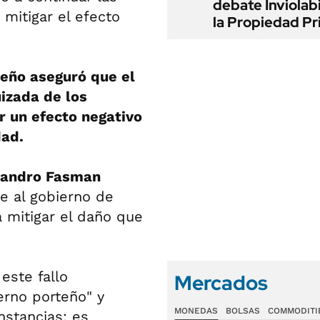
debate Inviolab
 mitigar el efecto
la Propiedad Pr
teño aseguró que el
izada de los
r un efecto negativo
dad.
sandro Fasman
de al gobierno de
 mitigar el daño que
este fallo
Mercados
erno porteño" y
MONEDAS
BOLSAS
COMMODITI
nstancias; es