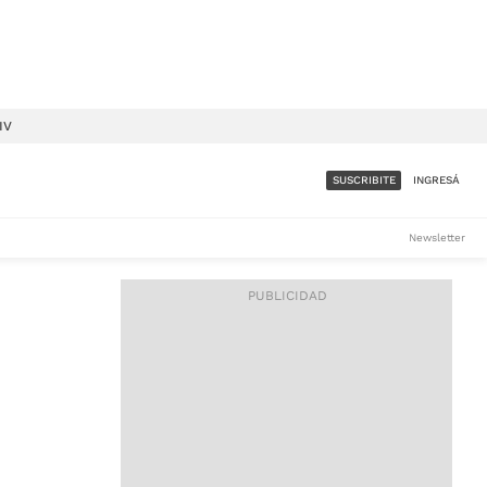
IV
SUSCRIBITE
INGRESÁ
SUMATE A LA COMUNIDAD
Newsletter
DE ÁMBITO
LES
ACCESO FULL - $1.800/MES
ES
CORPORATIVO - CONSULTAR
Si tenés dudas comunicate
con nosotros a
IOS
suscripciones@ambito.com.ar
Llamanos al (54) 11 4556-
9147/48 o
al (54) 11 4449-3256 de lunes a