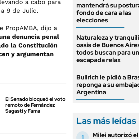
llevando a cabo para
mantendrá su postur
a 9 de Julio.
fondo de cara a las
elecciones
de PropAMBA, dijo a
 una denuncia penal
Naturaleza y tranquili
oasis de Buenos Aire
ado la Constitución
todos buscan para u
icen y argumentan
escapada relax
Bullrich le pidió a Bra
reponga a su embaja
Argentina
El Senado bloqueó el voto
remoto de Fernández
Sagasti y Fama
Las más leídas
Milei autorizó e