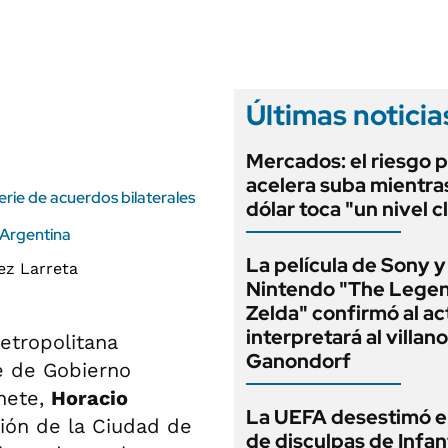
ANUARIO 2025
LIFESTYLE
EDICIÓN IMPRESA
AUTOS
Últimas noticia
Mercados: el riesgo p
acelera suba mientra
erie de acuerdos bilaterales
dólar toca "un nivel c
n Argentina
La película de Sony y
Nintendo "The Legen
Zelda" confirmó al ac
interpretará al villano
etropolitana
Ganondorf
e de Gobierno
inete,
Horacio
La UEFA desestimó e
ución de la Ciudad de
de disculpas de Infan