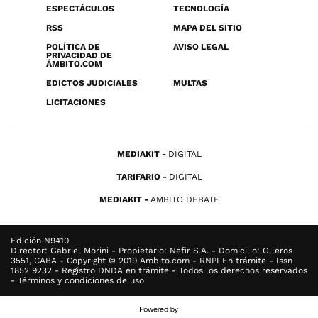
ESPECTÁCULOS
TECNOLOGÍA
RSS
MAPA DEL SITIO
POLÍTICA DE
AVISO LEGAL
PRIVACIDAD DE
ÁMBITO.COM
EDICTOS JUDICIALES
MULTAS
LICITACIONES
MEDIAKIT
DIGITAL
TARIFARIO
DIGITAL
MEDIAKIT
AMBITO DEBATE
Edición N9410
Director: Gabriel Morini - Propietario: Nefir S.A. - Domicilio: Olleros
3551, CABA - Copyright © 2019 Ambito.com - RNPI En trámite - Issn
1852 9232 - Registro DNDA en trámite - Todos los derechos reservados
- Términos y condiciones de uso