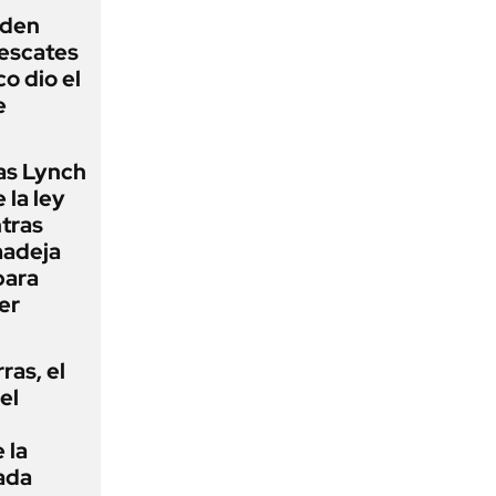
iden
rescates
o dio el
e
as Lynch
 la ley
ntras
madeja
para
er
rras, el
el
 la
ada