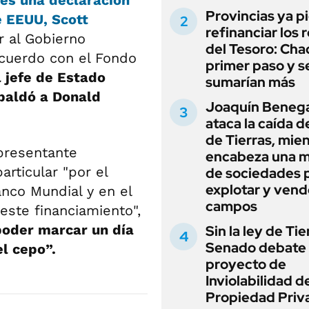
Provincias ya p
de EEUU,
Scott
refinanciar los 
r al Gobierno
del Tesoro: Chac
 acuerdo con el Fondo
primer paso y s
l jefe de Estado
sumarían más
paldó a Donald
Joaquín Beneg
ataca la caída de
de Tierras, mie
epresentante
encabeza una 
articular "por el
de sociedades 
explotar y vend
nco Mundial y en el
campos
este financiamiento",
poder marcar un día
Sin la ley de Tie
Senado debate 
el cepo”.
proyecto de
Inviolabilidad de
Propiedad Priv