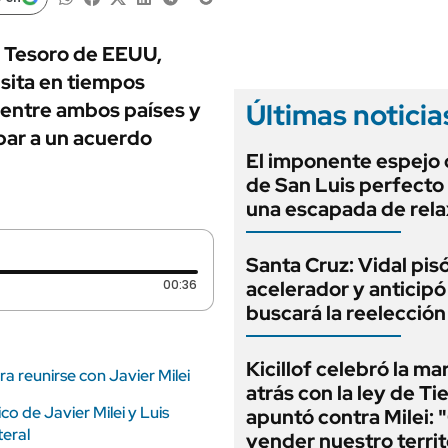
ANUARIO 2025
LIFESTYLE
EDICIÓN IMPRESA
AUTOS
el Tesoro de EEUU,
isita en tiempos
Últimas noticia
o entre ambos países y
ibar a un acuerdo
El imponente espejo
de San Luis perfecto
una escapada de rela
Santa Cruz: Vidal pisó
Duración: 36 segundos
00:36
acelerador y anticip
buscará la reelecció
Kicillof celebró la ma
ra reunirse con Javier Milei
atrás con la ley de Ti
o de Javier Milei y Luis
apuntó contra Milei: 
teral
vender nuestro territ