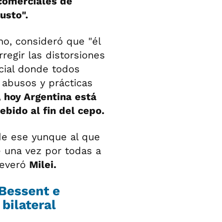
 comerciales de
usto".
no, consideró que "él
regir las distorsiones
cial donde todos
 abusos y prácticas
 hoy Argentina está
ebido al fin del cepo.
e ese yunque al que
 una vez por todas a
severó
Milei.
 Bessent e
bilateral