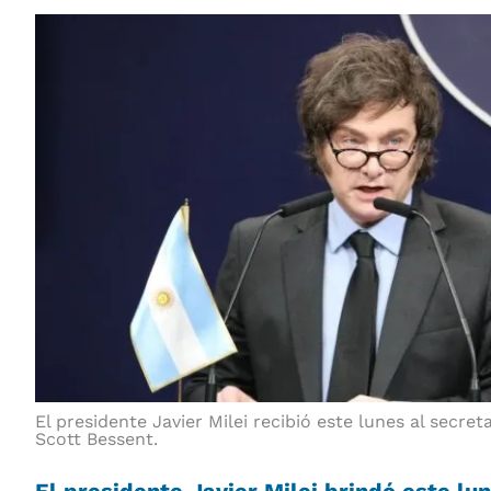
El presidente Javier Milei recibió este lunes al secre
Scott Bessent.
El presidente
Javier Milei
brindó este lun