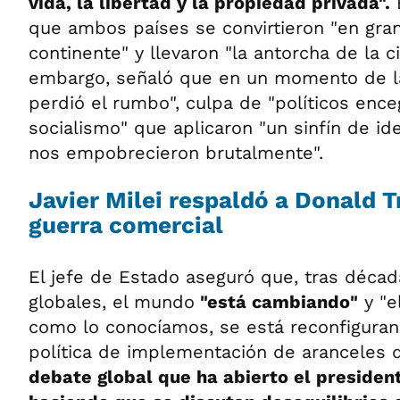
vida, la libertad y la propiedad privada".
E
que ambos países se convirtieron "en gra
continente" y llevaron "la antorcha de la civ
embargo, señaló que en un momento de la 
perdió el rumbo", culpa de "políticos ence
socialismo" que aplicaron "un sinfín de i
nos empobrecieron brutalmente".
Javier Milei respaldó a Donald 
guerra comercial
El jefe de Estado aseguró que, tras déca
globales, el mundo
"está cambiando"
y "el
como lo conocíamos, se está reconfigurando
política de implementación de aranceles
debate global que ha abierto el preside