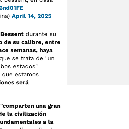
76nd01FE
ina)
April 14, 2025
a
Bessent
durante su
o de su calibre, entre
hace semanas, haya
que se trata de "un
bos estados".
o que estamos
iones será
.
s
"comparten una gran
de la civilización
fundamentales a la