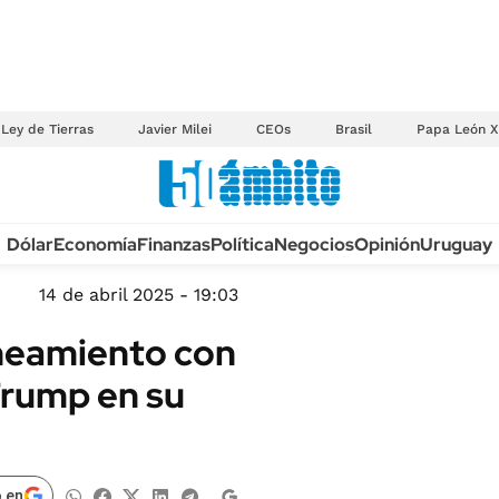
Ley de Tierras
Javier Milei
CEOs
Brasil
Papa León X
Anuario autos 2026
Dólar
Economía
Finanzas
Política
Negocios
Opinión
Uruguay
TECNOLOGÍA
NOVEDADES FISCA
MÉXICO
14 de abril 2025 - 19:03
EDICTOS JUDICIAL
OPINIÓN
ineamiento con
MULTAS
MUNDO
Trump en su
LICITACIONES
INFORMACIÓN GENERAL
CUADROS TARIFAR
ESPECTÁCULOS
RECALL
DEPORTES
 en