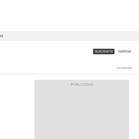
IV
SUSCRIBITE
INGRESÁ
SUMATE A LA COMUNIDAD
Newsletter
DE ÁMBITO
LES
ACCESO FULL - $1.800/MES
ES
CORPORATIVO - CONSULTAR
Si tenés dudas comunicate
con nosotros a
IOS
suscripciones@ambito.com.ar
Llamanos al (54) 11 4556-
9147/48 o
al (54) 11 4449-3256 de lunes a