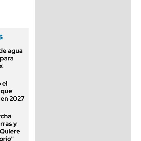
viernes de 10 a 18
s
 de agua
 para
x
 el
ó que
n en 2027
rcha
erras y
"Quiere
orio"