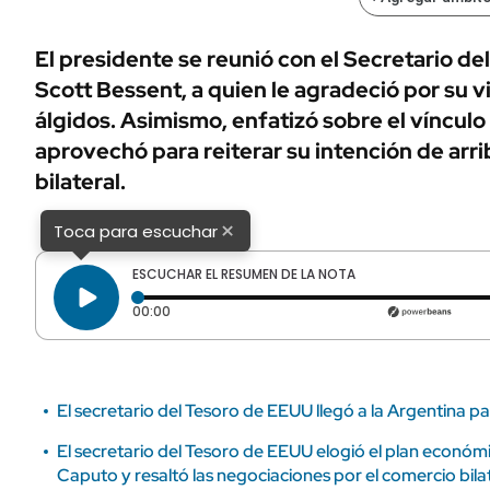
ÁMBITO DEBATE
Municipios
MEDIAKIT AMBITO DEBATE
El presidente se reunió con el Secretario d
URUGUAY
Scott Bessent, a quien le agradeció por su v
álgidos. Asimismo, enfatizó sobre el víncul
aprovechó para reiterar su intención de arr
bilateral.
×
Toca para escuchar
ESCUCHAR EL RESUMEN DE LA NOTA
Tiempo transcurrido: 0 segundos
00:00
El secretario del Tesoro de EEUU llegó a la Argentina pa
El secretario del Tesoro de EEUU elogió el plan económic
Caputo y resaltó las negociaciones por el comercio bila