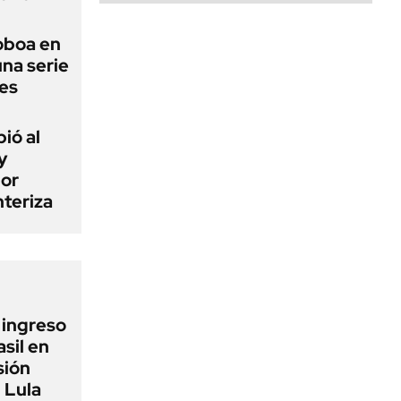
Noboa en
una serie
les
ió al
y
por
teriza
l ingreso
sil en
sión
 Lula