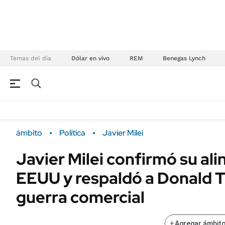
Temas del día
Dólar en vivo
REM
Benegas Lynch
NEGOCIOS
ÚLTIMAS NOTICIAS
Especiales Ámbito
ECONOMÍA
ámbito
Política
Javier Milei
Real Estate
Banco de Datos
Javier Milei confirmó su al
Sustentabilidad
Campo
EEUU y respaldó a Donald 
Seguros
FINANZAS
ENERGY REPORT
guerra comercial
Dólar
POLÍTICA
Mercados
+
Agregar ámbito
Nacional