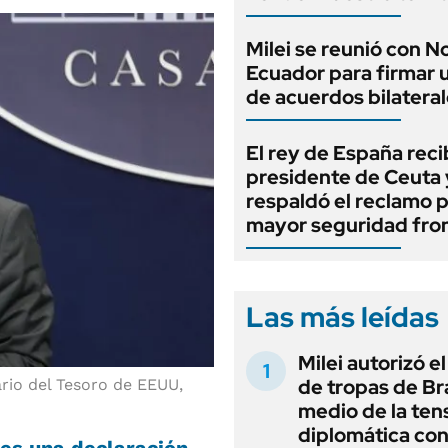
Milei se reunió con 
Ecuador para firmar 
de acuerdos bilatera
El rey de España recib
presidente de Ceuta 
respaldó el reclamo 
mayor seguridad fron
Las más leídas
Milei autorizó e
de tropas de Bra
tario del Tesoro de EEUU,
medio de la ten
diplomática con
es una declaración