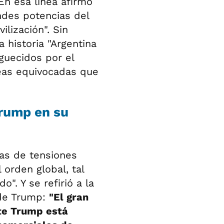
n esa línea afirmó
ndes potencias del
ilización". Sin
historia "Argentina
guecidos por el
deas equivocadas que
Trump en su
das de tensiones
 orden global, tal
". Y se refirió a la
 de Trump:
"El gran
nte Trump está