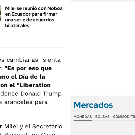
Milei se reunió con Noboa
en Ecuador para firmar
una serie de acuerdos
bilaterales
es cambiarias "sienta
r.
"Es por eso que
mo el Día de la
on el "Liberation
nidense Donald Trump
e aranceles para
Mercados
MONEDAS
BOLSAS
COMMODITI
 Milei y el Secretario
tt Bessent, en Casa