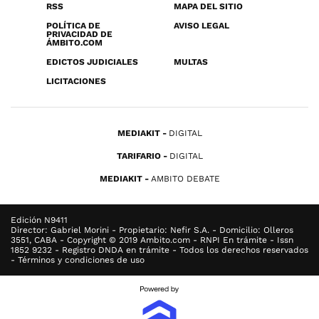
RSS
MAPA DEL SITIO
POLÍTICA DE
AVISO LEGAL
PRIVACIDAD DE
ÁMBITO.COM
EDICTOS JUDICIALES
MULTAS
LICITACIONES
MEDIAKIT
DIGITAL
TARIFARIO
DIGITAL
MEDIAKIT
AMBITO DEBATE
Edición N9411
Director: Gabriel Morini - Propietario: Nefir S.A. - Domicilio: Olleros
3551, CABA - Copyright © 2019 Ambito.com - RNPI En trámite - Issn
1852 9232 - Registro DNDA en trámite - Todos los derechos reservados
- Términos y condiciones de uso