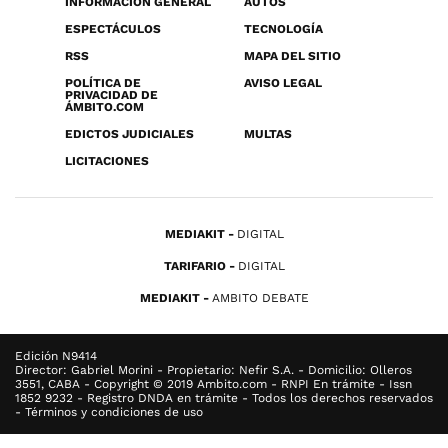
INFORMACIÓN GENERAL
AUTOS
ESPECTÁCULOS
TECNOLOGÍA
RSS
MAPA DEL SITIO
POLÍTICA DE
AVISO LEGAL
PRIVACIDAD DE
ÁMBITO.COM
EDICTOS JUDICIALES
MULTAS
LICITACIONES
MEDIAKIT
DIGITAL
TARIFARIO
DIGITAL
MEDIAKIT
AMBITO DEBATE
Edición N9414
Director: Gabriel Morini - Propietario: Nefir S.A. - Domicilio: Olleros
3551, CABA - Copyright © 2019 Ambito.com - RNPI En trámite - Issn
1852 9232 - Registro DNDA en trámite - Todos los derechos reservados
- Términos y condiciones de uso