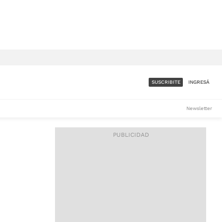
SUSCRIBITE
INGRESÁ
SUMATE A LA COMUNIDAD
Newsletter
DE ÁMBITO
LES
ACCESO FULL - $1.800/MES
ES
CORPORATIVO - CONSULTAR
Si tenés dudas comunicate
con nosotros a
IOS
suscripciones@ambito.com.ar
Llamanos al (54) 11 4556-
9147/48 o
al (54) 11 4449-3256 de lunes a