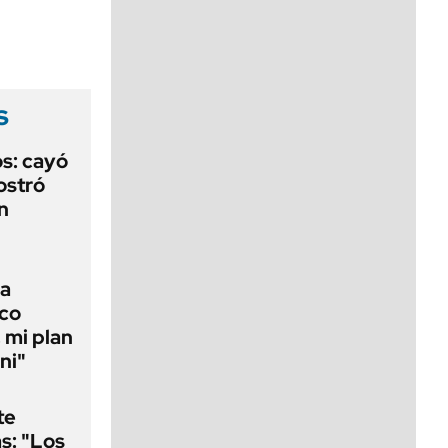
viernes de 10 a 18
s
s: cayó
ostró
n
la
ico
 mi plan
ni"
te
as: "Los