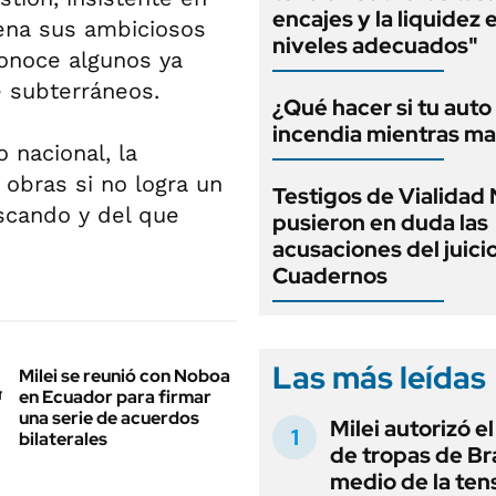
encajes y la liquidez 
ena sus ambiciosos
niveles adecuados"
conoce algunos ya
e subterráneos.
¿Qué hacer si tu auto
incendia mientras ma
 nacional, la
obras si no logra un
Testigos de Vialidad 
scando y del que
pusieron en duda las
acusaciones del juici
Cuadernos
Las más leídas
Milei se reunió con Noboa
en Ecuador para firmar
una serie de acuerdos
Milei autorizó e
bilaterales
de tropas de Bra
medio de la ten