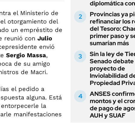
diplomática con
tra el Ministerio de
Provincias ya p
refinanciar los 
el otorgamiento del
del Tesoro: Chac
ado un empréstito de
primer paso y s
e reunió con
Julio
sumarían más
icepresidente envió
Sin la ley de Tie
ete
Sergio Massa
,
Senado debate 
boca de su amigo
proyecto de
nistros de Macri.
Inviolabilidad de
Propiedad Priv
ías el pedido a
ANSES confirmó
espuesta alguna. Está
montos y el cr
 entorpecerle la
de pago de ago
arle manifestaciones
AUH y SUAF