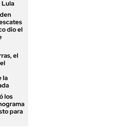
 Lula
iden
rescates
o dio el
e
rras, el
el
 la
ada
 los
onograma
sto para