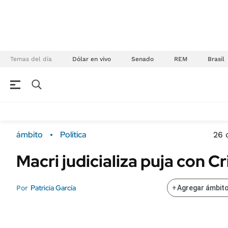
Temas del día
Dólar en vivo
Senado
REM
Brasil
NEGOCIOS
ÚLTIMAS NOTICIAS
Especiales Ámbito
ECONOMÍA
ámbito
Política
26 
Real Estate
Banco de Datos
Macri judicializa puja con Cr
Sustentabilidad
Campo
Seguros
FINANZAS
Patricia García
Por
+
Agregar ámbito
ENERGY REPORT
Dólar
POLÍTICA
Mercados
Nacional