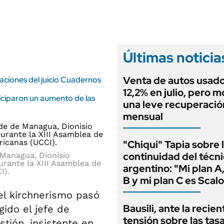
ANUARIO 2025
LIFESTYLE
EDICIÓN IMPRESA
AUTOS
Últimas noticia
Venta de autos usado
saciones del juicio Cuadernos
12,2% en julio, pero m
iciparon un aumento de las
una leve recuperació
mensual
"Chiqui" Tapia sobre 
continuidad del técn
 Managua, Dionisio
rante la XIII Asamblea de
argentino: "Mi plan A,
I).
B y mi plan C es Scalo
el kirchnerismo pasó
Bausili, ante la recien
gido el jefe de
tensión sobre las tas
tión, insistente en