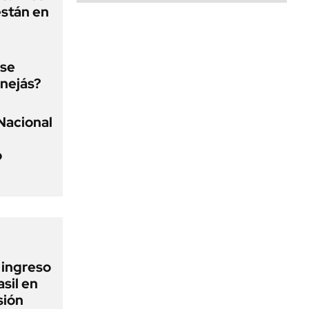
están en
 se
nejás?
Nacional
o
l ingreso
sil en
sión