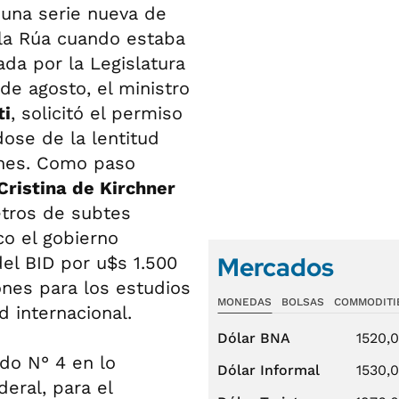
 una serie nueva de
la Rúa cuando estaba
ada por la Legislatura
 de agosto, el ministro
ti
, solicitó el permiso
ose de la lentitud
ones. Como paso
Cristina de Kirchner
etros de subtes
o el gobierno
Mercados
 del BID por u$s 1.500
lones para los estudios
MONEDAS
BOLSAS
COMMODITI
d internacional.
Dólar BNA
1520,
do N° 4 en lo
Dólar Informal
1530,
deral, para el