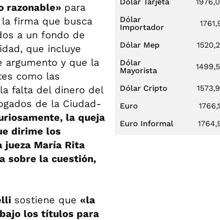
Dólar Tarjeta
1976,
zo razonable»
para
Dólar
 la firma que busca
1761,
Importador
dos a un fondo de
Dólar Mep
1520,
vidad, que incluye
e argumento y que la
Dólar
1499,
Mayorista
tes como las
Dólar Cripto
1573,
a falta del dinero del
ogados de la Ciudad-
Euro
1766,
uriosamente, la queja
Euro Informal
1764,
ue dirime los
a jueza María Rita
a sobre la cuestión,
lli
sostiene que
«la
bajo los títulos para