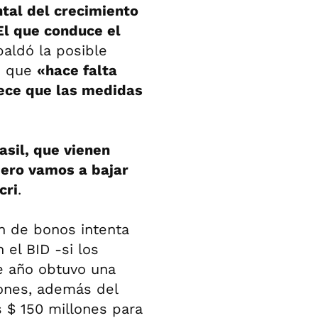
tal del crecimiento
El que conduce el
aldó la posible
jo que
«hace falta
rece que las medidas
asil, que vienen
pero vamos a bajar
cri
.
n de bonos intenta
 el BID -si los
te año obtuvo una
lones, además del
 $ 150 millones para