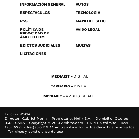
INFORMACIÓN GENERAL
AUTOS
ESPECTÁCULOS
TECNOLOGÍA
RSS
MAPA DEL SITIO
POLÍTICA DE
AVISO LEGAL
PRIVACIDAD DE
ÁMBITO.COM
EDICTOS JUDICIALES
MULTAS
LICITACIONES
MEDIAKIT
DIGITAL
TARIFARIO
DIGITAL
MEDIAKIT
AMBITO DEBATE
Edición N9414
Director: Gabriel Morini - Propietario: Nefir S.A. - Domicilio: Olleros
3551, CABA - Copyright © 2019 Ambito.com - RNPI En trámite - Issn
1852 9232 - Registro DNDA en trámite - Todos los derechos reservados
- Términos y condiciones de uso