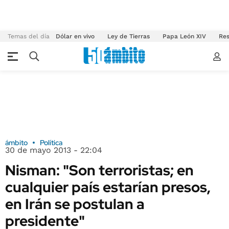
Temas del día
Dólar en vivo
Ley de Tierras
Papa León XIV
Res
ámbito
Política
30 de mayo 2013 - 22:04
Nisman: "Son terroristas; en
cualquier país estarían presos,
en Irán se postulan a
presidente"