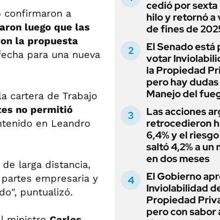
cedió por sexta 
o confirmaron a
hilo y retornó a
aron luego que las
de fines de 202
ron la propuesta
El Senado está 
fecha para una nueva
votar Inviolabil
la Propiedad Pr
pero hay dudas
Manejo del fue
a cartera de Trabajo
tes no permitió
Las acciones ar
retrocedieron h
ntenido en Leandro
6,4% y el riesgo
saltó 4,2% a un
en dos meses
 de larga distancia,
El Gobierno apr
 partes empresaria y
Inviolabilidad de
do", puntualizó.
Propiedad Priv
pero con sabor
l ministro
Carlos