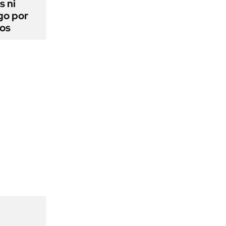
s ni
go por
dos