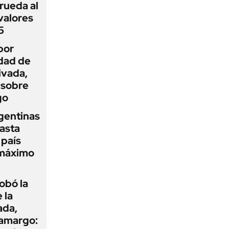
rueda al
 valores
5
por
idad de
ivada,
 sobre
go
gentinas
asta
 país
 máximo
obó la
 la
ada,
 amargo: