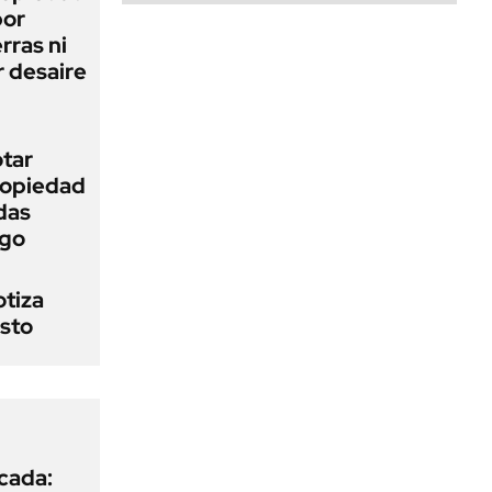
bor
rras ni
 desaire
otar
Propiedad
das
ego
otiza
osto
icada: