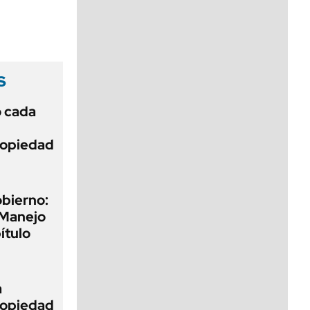
viernes de 10 a 18
s
ó cada
Propiedad
obierno:
 Manejo
ítulo
a
Propiedad