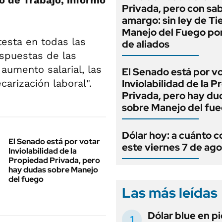
o de Trabajo, informó
Privada, pero con sa
amargo: sin ley de Tie
Manejo del Fuego por
testa en todas las
de aliados
espuestas de las
aumento salarial, las
El Senado está por v
arización laboral".
Inviolabilidad de la 
Privada, pero hay du
sobre Manejo del fu
Dólar hoy: a cuánto c
El Senado está por votar
este viernes 7 de ag
Inviolabilidad de la
Propiedad Privada, pero
hay dudas sobre Manejo
del fuego
Las más leídas
Dólar blue en p