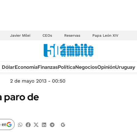
Javier Milei
CEOs
Reservas
Papa León XIV
Anuario autos 2026
Dólar
Economía
Finanzas
Política
Negocios
Opinión
Uruguay
TECNOLOGÍA
NOVEDADES FISCA
MÉXICO
2 de mayo 2013 - 00:50
EDICTOS JUDICIAL
OPINIÓN
 paro de
MULTAS
MUNDO
LICITACIONES
INFORMACIÓN GENERAL
CUADROS TARIFAR
ESPECTÁCULOS
 en
RECALL
DEPORTES