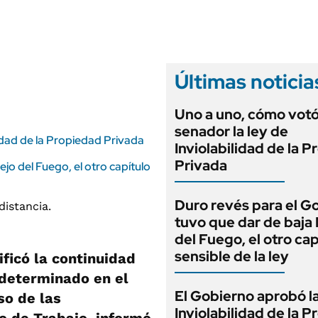
ANUARIO 2025
LIFESTYLE
EDICIÓN IMPRESA
AUTOS
Últimas noticia
Uno a uno, cómo vot
senador la ley de
idad de la Propiedad Privada
Inviolabilidad de la 
Privada
jo del Fuego, el otro capítulo
Duro revés para el G
tuvo que dar de baja
del Fuego, el otro cap
sensible de la ley
ficó la continuidad
ndeterminado en el
El Gobierno aprobó l
so de las
Inviolabilidad de la 