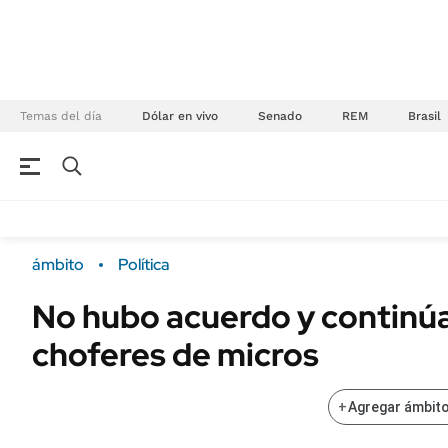
Temas del día
Dólar en vivo
Senado
REM
Brasil
NEGOCIOS
ÚLTIMAS NOTICIAS
Especiales Ámbito
ECONOMÍA
ámbito
Política
Real Estate
Banco de Datos
No hubo acuerdo y continúa
Sustentabilidad
Campo
choferes de micros
Seguros
FINANZAS
ENERGY REPORT
Dólar
+
Agregar ámbito
POLÍTICA
Mercados
Nacional