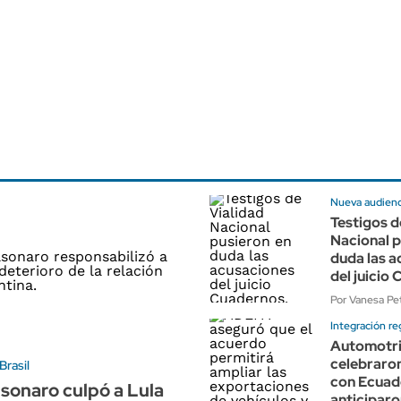
Nueva audienci
Testigos d
Nacional p
duda las a
del juicio
Por Vanesa Pet
Integración re
Automotr
celebraron
Brasil
con Ecuad
lsonaro culpó a Lula
anticiparo