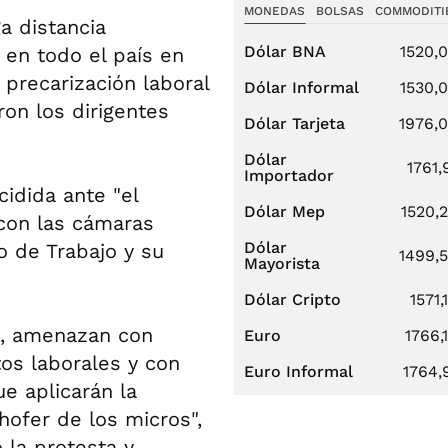
MONEDAS
BOLSAS
COMMODITI
a distancia
Dólar BNA
1520,
s en todo el país en
precarización laboral
Dólar Informal
1530,
ron los dirigentes
Dólar Tarjeta
1976,
Dólar
1761,
Importador
idida ante "el
Dólar Mep
1520,
con las cámaras
Dólar
o de Trabajo y su
1499,
Mayorista
Dólar Cripto
1571,
al, amenazan con
Euro
1766,
os laborales y con
Euro Informal
1764,
ue aplicarán la
hofer de los micros",
ó la protesta y