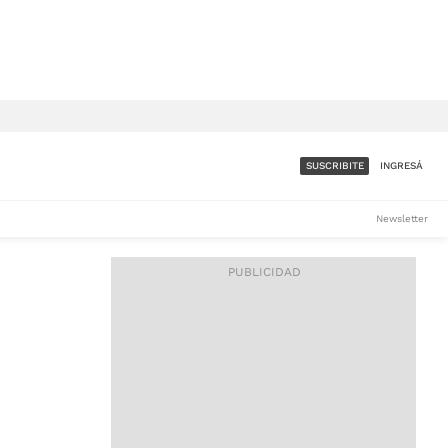
SUSCRIBITE
INGRESÁ
SUMATE A LA COMUNIDAD
Newsletter
DE ÁMBITO
LES
ACCESO FULL - $1.800/MES
ES
CORPORATIVO - CONSULTAR
Si tenés dudas comunicate
con nosotros a
IOS
suscripciones@ambito.com.ar
Llamanos al (54) 11 4556-
9147/48 o
al (54) 11 4449-3256 de lunes a