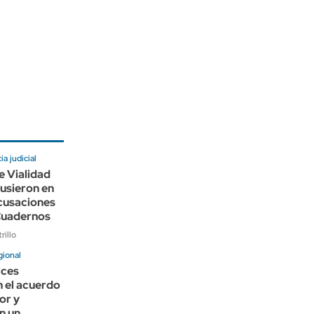
a judicial
e Vialidad
usieron en
cusaciones
 Cuadernos
rillo
gional
ices
 el acuerdo
or y
n un