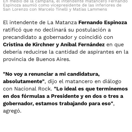
En medio de la campaña, el intendente matancero Fernando
Espinoza asumió como vicepresidente de las inferiores de
San Lorenzo con Marcelo Tinelli y Matías Lammens
El intendente de La Matanza
Fernando Espinoza
ratificó que no declinará su postulación a
precandidato a gobernador y coincidió con
Cristina de Kirchner y Aníbal Fernández
en que
debería reducirse la cantidad de aspirantes en la
provincia de Buenos Aires.
"No voy a renunciar a mi candidatura,
absolutamente"
, dijo el matancero en diálogo
con Nacional Rock.
"Lo ideal es que terminemos
en dos fórmulas a Presidente y en dos o tres a
gobernador, estamos trabajando para eso"
,
agregó.