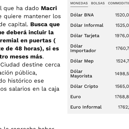
MONEDAS
BOLSAS
COMMODITI
pal que ha dado
Macri
Dólar BNA
1520,
e quiere mantener los
de capital.
Busca que
Dólar Informal
1525,
e deberá incluir la
Dólar Tarjeta
1976,
gremial en puertas (
Dólar
e de 48 horas), si es
1760,
Importador
atro meses más
.
Dólar Mep
1524,
 Ciudad destine cerca
Dólar
ción pública,
1498,
Mayorista
do histórico ese
Dólar Cripto
1565,
s salarios en la caja
Euro
1768,
Euro Informal
1762,