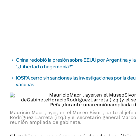
ÁMBITO DEBATE
Municipios
MEDIAKIT AMBITO DEBATE
URUGUAY
China redobló la presión sobre EEUU por Argentina y l
"¿Libertad o hegemonía?"
IOSFA cerró sin sanciones las investigaciones por la de
vacunas
Mauricio Macri, ayer, en el Museo Sívori, junto al jef
Rodríguez Larreta (izq.) y el secretario general Mar
reunión ampliada de gabinete.