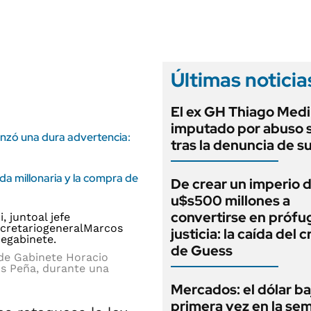
ANUARIO 2025
LIFESTYLE
EDICIÓN IMPRESA
AUTOS
Últimas noticia
El ex GH Thiago Medi
imputado por abuso 
anzó una dura advertencia:
tras la denuncia de s
uda millonaria y la compra de
De crear un imperio 
u$s500 millones a
convertirse en prófug
justicia: la caída del 
de Guess
e de Gabinete Horacio
cos Peña, durante una
Mercados: el dólar ba
primera vez en la se