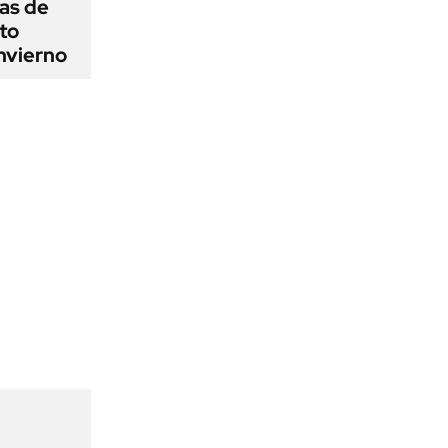
as de
cto
nvierno