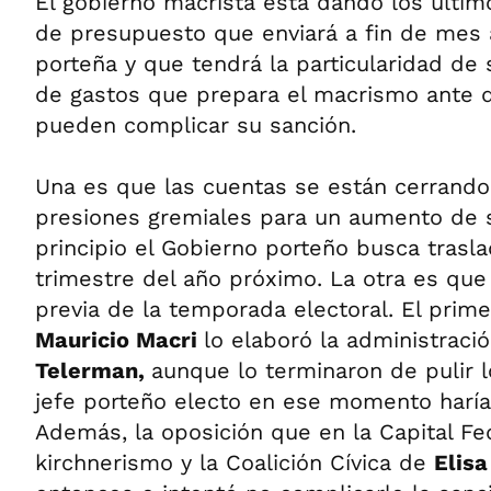
El gobierno macrista está dando los últim
de presupuesto que enviará a fin de mes a
porteña y que tendrá la particularidad de 
de gastos que prepara el macrismo ante d
pueden complicar su sanción.
Una es que las cuentas se están cerrand
presiones gremiales para un aumento de 
principio el Gobierno porteño busca trasla
trimestre del año próximo. La otra es que 
previa de la temporada electoral. El prim
Mauricio Macri
lo elaboró la administraci
Telerman,
aunque lo terminaron de pulir l
jefe porteño electo en ese momento haría 
Además, la oposición que en la Capital Fe
kirchnerismo y la Coalición Cívica de
Elisa