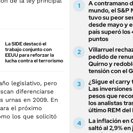
ón de la ley principal
A contramano d
mundo, el S&P 
tuvo su peor s
desde mayo y el
país superó los
puntos
La SIDE destacó el
Villarruel recha
trabajo conjunto con
EEUU para reforzar la
pedido de renu
lucha contra el terrorismo
Quirno y redobl
tensión con el 
¿Sigue el carry
ño legislativo, pero
Las inversiones
uscan diferenciarse
pesos que rec
s urnas en 2009. En
los analistas tra
para el próximo
último REM de
mo los que solicitó
La inflación en
saltó al 2,9% en j