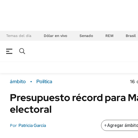
Temas del día
Dólar en vivo
Senado
REM
Brasil
NEGOCIOS
ÚLTIMAS NOTICIAS
Especiales Ámbito
ECONOMÍA
ámbito
Política
16 
Real Estate
Banco de Datos
Presupuesto récord para Ma
Sustentabilidad
Campo
electoral
Seguros
FINANZAS
ENERGY REPORT
Dólar
Patricia García
Por
+
Agregar ámbito
POLÍTICA
Mercados
Nacional