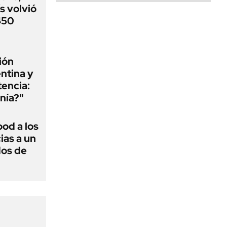
s volvió
 450
ión
ntina y
tencia:
nía?"
ood a los
ias a un
dos de