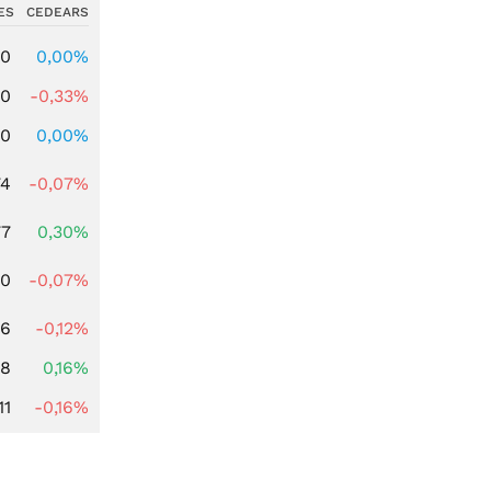
ES
CEDEARS
00
0,00%
00
-0,33%
00
0,00%
74
-0,07%
77
0,30%
50
-0,07%
06
-0,12%
88
0,16%
11
-0,16%