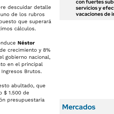
con fuertes sub
ere descuidar detalle
servicios y efe
vacaciones de i
uno de los rubros
upuesto que superará
timos cálculos.
conduce
Néstor
de crecimiento y 8%
l gobierno nacional,
 en el principal
 Ingresos Brutos.
esto abultado, que
o $ 1.500 de
ón presupuestaria
Mercados