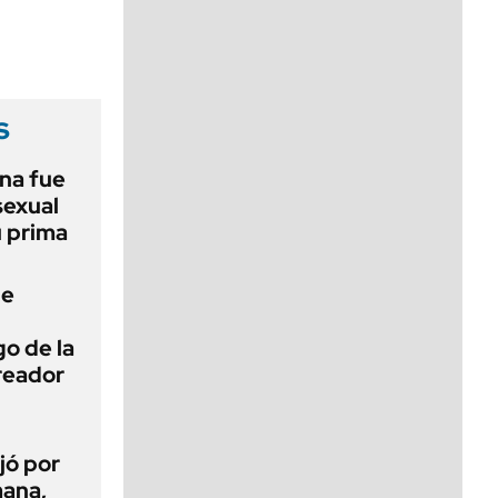
viernes de 10 a 18
s
na fue
sexual
u prima
de
o de la
creador
jó por
mana,