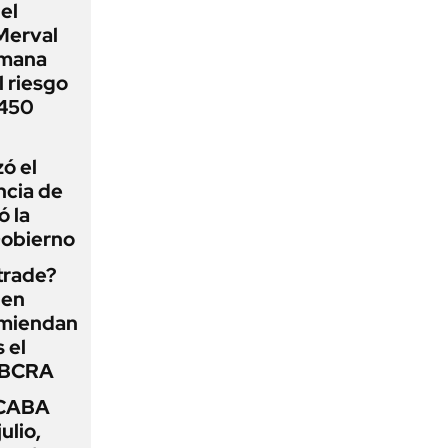
el
Merval
emana
 riesgo
 450
zó el
ncia de
ó la
Gobierno
 trade?
 en
omiendan
s el
l BCRA
 CABA
ulio,