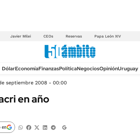
Javier Milei
CEOs
Reservas
Papa León XIV
Anuario autos 2026
Dólar
Economía
Finanzas
Política
Negocios
Opinión
Uruguay
TECNOLOGÍA
NOVEDADES FISCA
MÉXICO
de septiembre 2008 - 00:00
EDICTOS JUDICIAL
OPINIÓN
cri en año
MULTAS
MUNDO
LICITACIONES
INFORMACIÓN GENERAL
CUADROS TARIFAR
ESPECTÁCULOS
 en
RECALL
DEPORTES