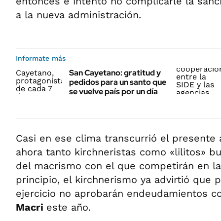
entonces e intentó no complicarle la sanci
a la nueva administración.
Informate más
San Cayetano: gratitud y
pedidos para un santo que
se vuelve país por un día
Casi en ese clima transcurrió el presente a
ahora tanto kirchneristas como «lilitos» b
del macrismo con el que competirán en la
principio, el kirchnerismo ya advirtió que 
ejercicio no aprobarán endeudamientos co
Macri
este año.