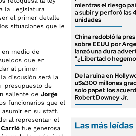
os retoquesa la ley
mientras el riesgo paí
 la Legislatura
a subir y perforó las
ser el primer detalle
unidades
os situaciones que le
China redobló la pres
sobre EEUU por Arge
lanzó una dura adver
o en medio de
"¿Libertad o hegemo
sueldos que en
dar al primer
De la ruina en Hollyw
la discusión será la
u$s300 millones grac
er presupuesto de
solo papel: los acuer
ón saliente de
Jorge
Robert Downey Jr.
os funcionarios que el
asumir en su staff.
deral representan el
Las más leídas
 Carrió
fue generosa