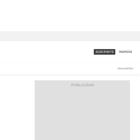
SUSCRIBITE
INGRESÁ
SUMATE A LA COMUNIDAD
Newsletter
DE ÁMBITO
LES
ACCESO FULL - $1.800/MES
ES
CORPORATIVO - CONSULTAR
Si tenés dudas comunicate
con nosotros a
IOS
suscripciones@ambito.com.ar
Llamanos al (54) 11 4556-
9147/48 o
al (54) 11 4449-3256 de lunes a