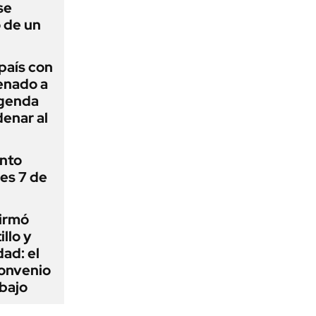
se
 de un
 país con
Senado a
agenda
enar al
ánto
nes 7 de
firmó
illo y
ad: el
convenio
abajo