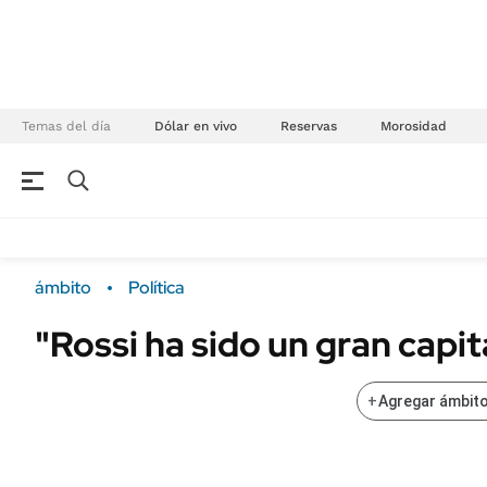
Temas del día
Dólar en vivo
Reservas
Morosidad
NEGOCIOS
ÚLTIMAS NOTICIAS
Especiales Ámbito
ECONOMÍA
ámbito
Política
Real Estate
Banco de Datos
"Rossi ha sido un gran capi
Sustentabilidad
Campo
Seguros
FINANZAS
+
Agregar ámbito
ENERGY REPORT
Dólar
POLÍTICA
Mercados
Nacional