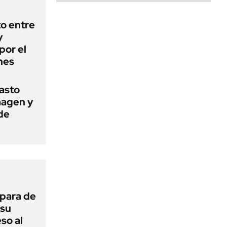
o entre
y
por el
nes
basto
magen y
de
 para de
 su
so al