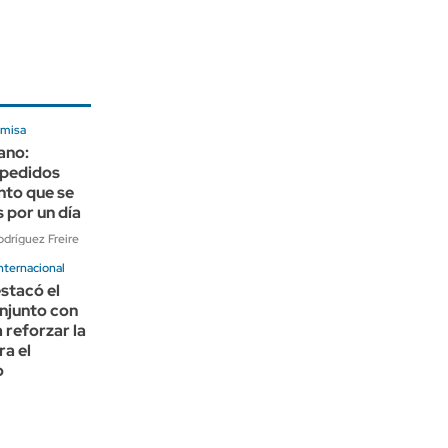
 misa
ano:
 pedidos
nto que se
s por un día
dríguez Freire
nternacional
stacó el
njunto con
reforzar la
ra el
o