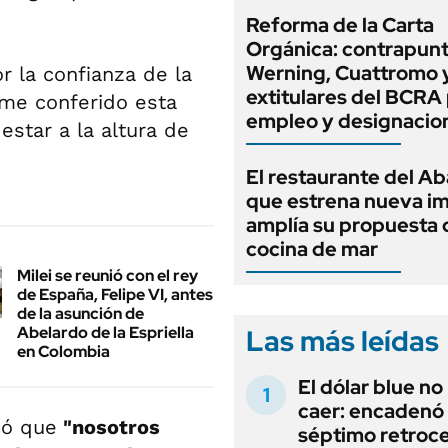
Reforma de la Carta
Orgánica: contrapunt
Werning, Cuattromo 
r la confianza de la
extitulares del BCRA 
rme conferido esta
empleo y designacio
estar a la altura de
El restaurante del A
que estrena nueva i
amplía su propuesta 
cocina de mar
Milei se reunió con el rey
de España, Felipe VI, antes
de la asunción de
Abelardo de la Espriella
Las más leídas
en Colombia
El dólar blue no
caer: encadenó
có que
"nosotros
séptimo retroce