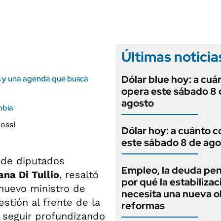
ANUARIO 2025
LIFESTYLE
EDICIÓN IMPRESA
AUTOS
Últimas noticia
Dólar blue hoy: a cuá
as y una agenda que busca
opera este sábado 8 
agosto
mbia
Dólar hoy: a cuánto c
este sábado 8 de ago
e de diputados
Empleo, la deuda pen
ana Di Tullio
, resaltó
por qué la estabilizac
 nuevo ministro de
necesita una nueva o
stión al frente de la
reformas
 a seguir profundizando