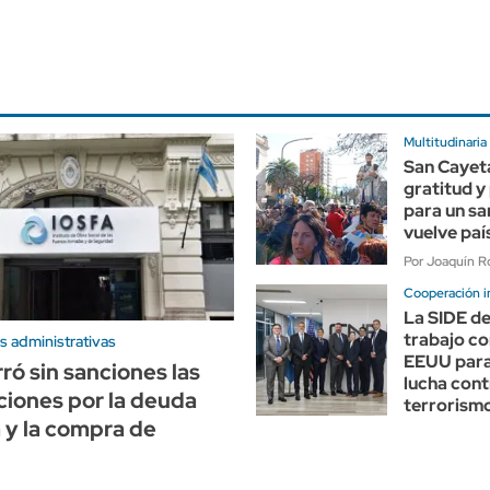
Multitudinaria
San Cayet
gratitud y
para un sa
vuelve paí
Por Joaquín Ro
Cooperación i
La SIDE de
trabajo co
s administrativas
EEUU para 
ró sin sanciones las
lucha cont
ciones por la deuda
terrorism
a y la compra de