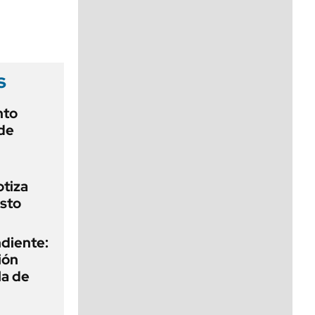
viernes de 10 a 18
s
nto
de
otiza
sto
diente:
ión
la de