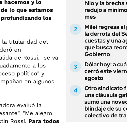
e hacemos y lo
hilo y la brecha 
redujo a mínimo
 de lo que estamos
mes
 profundizando los
Milei regresa al
la derrota del 
cuestas y una 
la titularidad del
que busca reord
ideró en
Gobierno
alida de Rossi, "se va
Dólar hoy: a cu
cuadamente a los
cerró este vier
ceso político" y
agosto
compañan en algunos
Otro sindicato 
una cláusula gat
sumó una noved
ladora evaluó la
blindaje de su 
esante". "Me alegro
colectivo de tr
tín Rossi.
Para todos