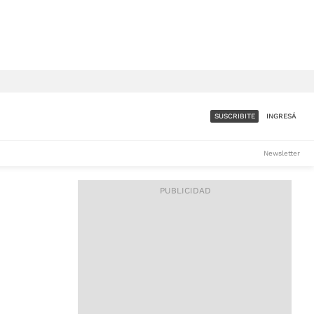
SUSCRIBITE
INGRESÁ
SUMATE A LA COMUNIDAD
Newsletter
DE ÁMBITO
LES
ACCESO FULL - $1.800/MES
ES
CORPORATIVO - CONSULTAR
Si tenés dudas comunicate
con nosotros a
IOS
suscripciones@ambito.com.ar
Llamanos al (54) 11 4556-
9147/48 o
al (54) 11 4449-3256 de lunes a