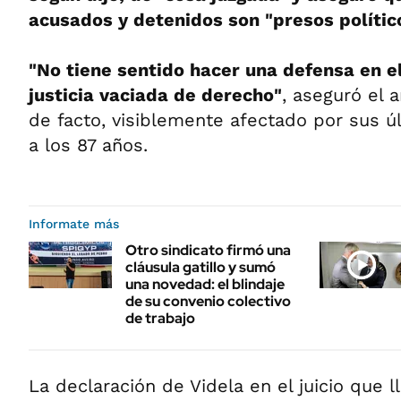
acusados y detenidos son "presos polític
"No tiene sentido hacer una defensa en e
justicia vaciada de derecho"
, aseguró el 
de facto, visiblemente afectado por sus 
a los 87 años.
Informate más
Otro sindicato firmó una
cláusula gatillo y sumó
una novedad: el blindaje
de su convenio colectivo
de trabajo
La declaración de Videla en el juicio que l