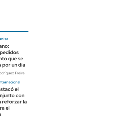
 misa
ano:
 pedidos
nto que se
s por un día
dríguez Freire
nternacional
stacó el
njunto con
reforzar la
ra el
o