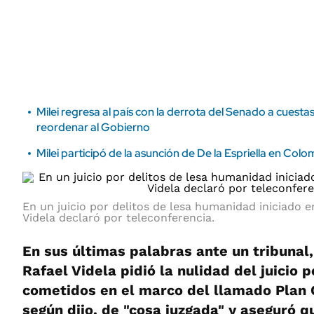
ÁMBITO DEBATE
Municipios
MEDIAKIT AMBITO DEBATE
URUGUAY
Milei regresa al país con la derrota del Senado a cuest
reordenar al Gobierno
Milei participó de la asunción de De la Espriella en Colo
En un juicio por delitos de lesa humanidad iniciado 
Videla declaró por teleconferencia.
En sus últimas palabras ante un tribunal,
Rafael Videla pidió la nulidad del juicio 
cometidos en el marco del llamado Plan 
según dijo, de "cosa juzgada" y aseguró 