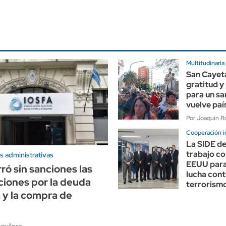
Multitudinaria
San Cayet
gratitud y
para un sa
vuelve paí
Por Joaquín Ro
Cooperación i
La SIDE de
trabajo co
s administrativas
EEUU para 
ró sin sanciones las
lucha cont
ciones por la deuda
terrorism
a y la compra de
guilera