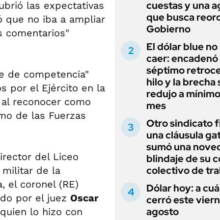
cuestas y una 
ubrió las expectativas
que busca reord
ó que no iba a ampliar
Gobierno
os comentarios"
El dólar blue no
caer: encadenó
séptimo retroce
ce de competencia"
hilo y la brecha 
s por el Ejército en la
redujo a mínimo
", al reconocer como
mes
emo de las Fuerzas
Otro sindicato 
una cláusula gat
sumó una noved
rector del Liceo
blindaje de su 
colectivo de tr
militar de la
, el coronel (RE)
Dólar hoy: a cu
ido por el juez
Oscar
cerró este vier
agosto
 quien lo hizo con