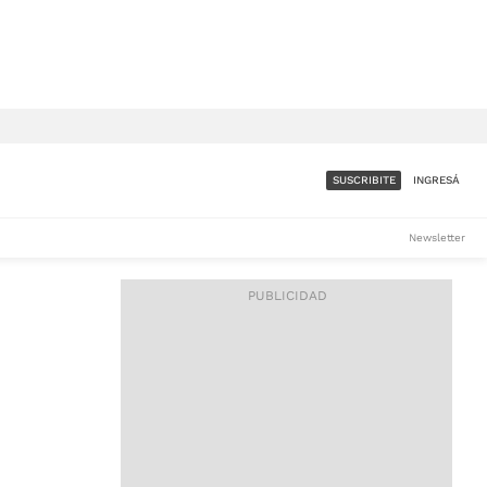
SUSCRIBITE
INGRESÁ
SUMATE A LA COMUNIDAD
Newsletter
DE ÁMBITO
LES
ACCESO FULL - $1.800/MES
ES
CORPORATIVO - CONSULTAR
Si tenés dudas comunicate
con nosotros a
IOS
suscripciones@ambito.com.ar
Llamanos al (54) 11 4556-
9147/48 o
al (54) 11 4449-3256 de lunes a