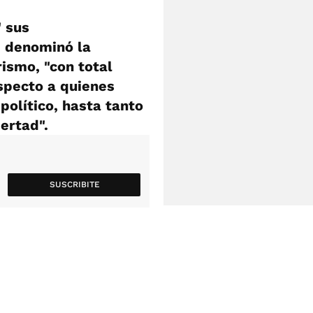
" sus
e denominó la
rismo, "con total
specto a quienes
olítico, hasta tanto
ertad".
SUSCRIBITE