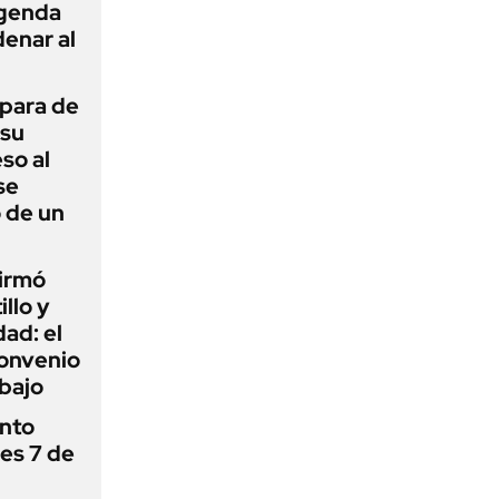
agenda
enar al
 para de
 su
so al
se
 de un
firmó
illo y
ad: el
convenio
abajo
ánto
nes 7 de