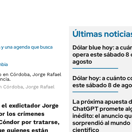
ANUARIO 2025
LIFESTYLE
EDICIÓN IMPRESA
AUTOS
Últimas noticia
Dólar blue hoy: a cuá
as y una agenda que busca
opera este sábado 8 
agosto
mbia
Dólar hoy: a cuánto c
este sábado 8 de ago
en Córdoba, Jorge Rafael
La próxima apuesta 
 el exdictador Jorge
ChatGPT promete al
por los crímenes
inédito: el anuncio q
Cóndor por tratarse,
sorprendió al mundo
científico
que quienes están