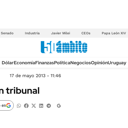
Senado
Industria
Javier Milei
CEOs
Papa León XIV
Anuario autos 2026
Dólar
Economía
Finanzas
Política
Negocios
Opinión
Uruguay
TECNOLOGÍA
NOVEDADES FISCA
MÉXICO
17 de mayo 2013 - 11:46
EDICTOS JUDICIAL
OPINIÓN
n tribunal
MULTAS
MUNDO
LICITACIONES
INFORMACIÓN GENERAL
 en
CUADROS TARIFAR
ESPECTÁCULOS
RECALL
DEPORTES