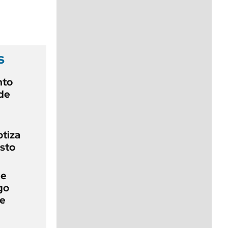
viernes de 10 a 18
s
nto
de
otiza
sto
de
go
ue