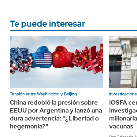
Te puede interesar
Tensión entre Washington y Beijing
Investigacione
China redobló la presión sobre
IOSFA cer
EEUU por Argentina y lanzó una
investiga
dura advertencia: "¿Libertad o
millonari
hegemonía?"
vacunas
Por Edgardo A