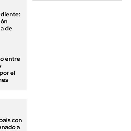
diente:
ión
la de
o entre
y
por el
nes
 país con
Senado a