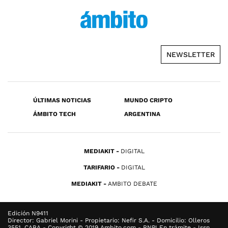
NEWSLETTER
ÚLTIMAS NOTICIAS
MUNDO CRIPTO
ÁMBITO TECH
ARGENTINA
MEDIAKIT
DIGITAL
TARIFARIO
DIGITAL
MEDIAKIT
AMBITO DEBATE
Edición N9411
Director: Gabriel Morini - Propietario: Nefir S.A. - Domicilio: Olleros
3551, CABA - Copyright © 2019 Ambito.com - RNPI En trámite - Issn