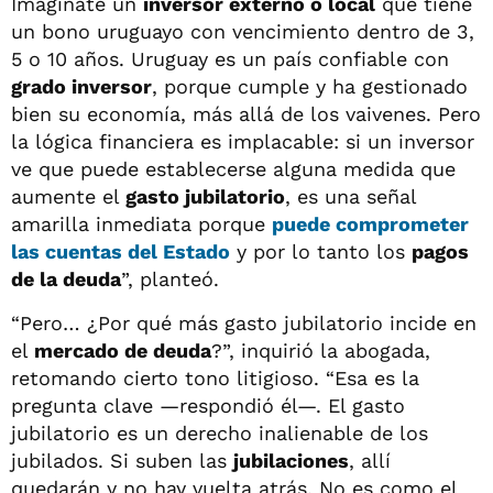
Imaginate un
inversor externo o local
que tiene
un bono uruguayo con vencimiento dentro de 3,
5 o 10 años. Uruguay es un país confiable con
grado inversor
, porque cumple y ha gestionado
bien su economía, más allá de los vaivenes. Pero
la lógica financiera es implacable: si un inversor
ve que puede establecerse alguna medida que
aumente el
gasto jubilatorio
, es una señal
amarilla inmediata porque
puede comprometer
las cuentas del Estado
y por lo tanto los
pagos
de la deuda
”, planteó.
“Pero… ¿Por qué más gasto jubilatorio incide en
el
mercado de deuda
?”, inquirió la abogada,
retomando cierto tono litigioso. “Esa es la
pregunta clave —respondió él—. El gasto
jubilatorio es un derecho inalienable de los
jubilados. Si suben las
jubilaciones
, allí
quedarán y no hay vuelta atrás. No es como el