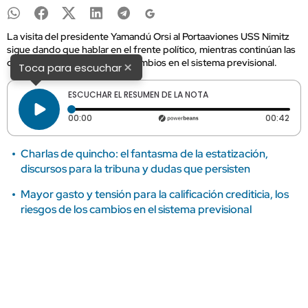
La visita del presidente Yamandú Orsi al Portaaviones USS Nimitz
sigue dando que hablar en el frente político, mientras continúan las
dudas de inversores por los cambios en el sistema previsional.
×
Toca para escuchar
ESCUCHAR EL RESUMEN DE LA NOTA
Tiempo transcurrido: 0 segundos
Dura
00:00
00:42
Charlas de quincho: el fantasma de la estatización,
discursos para la tribuna y dudas que persisten
Mayor gasto y tensión para la calificación crediticia, los
riesgos de los cambios en el sistema previsional