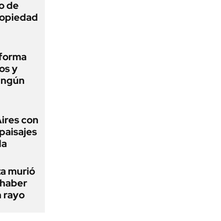
o de
propiedad
eforma
os y
ingún
Aires con
paisajes
da
ta murió
 haber
n rayo