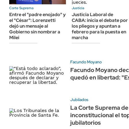
ÁMBITO DEBATE
Corte Suprema
Justicia
Municipios
MEDIAKIT AMBITO DEBATE
Entre el "padre enojado" y
Justicia Laboral de
URUGUAY
el "César": Lorenzetti
CABA: inicia el debate por
dejó un mensaje al
los pliegos y apuntan a
Gobierno sin nombrar a
febrero para la puesta en
Milei
marcha
Facundo Moyano
Facundo Moyano decla
quedó en libertad: "E
Jubilados
La Corte Suprema de 
inconstitucional el to
jubilatorios