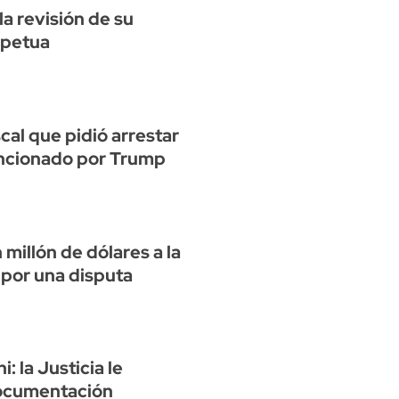
la revisión de su
rpetua
scal que pidió arrestar
ancionado por Trump
millón de dólares a la
por una disputa
: la Justicia le
documentación