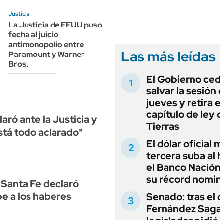
ANUARIO 2025
LIFESTYLE
Justicia
EDICIÓN IMPRESA
AUTOS
La Justicia de EEUU puso
fecha al juicio
antimonopolio entre
Las más leídas
Paramount y Warner
Bros.
El Gobierno ce
salvar la sesión
jueves y retira e
capítulo de ley 
ró ante la Justicia y
Tierras
stá todo aclarado"
El dólar oficial
tercera suba al 
el Banco Nación
su récord nomin
Santa Fe declaró
pe a los haberes
Senado: tras el
Fernández Sagas