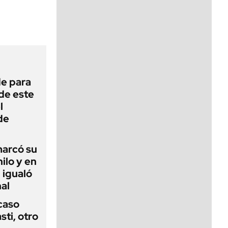
viernes de 10 a 18
de para
 de este
l
de
 marcó su
hilo y en
 igualó
al
 caso
ti, otro