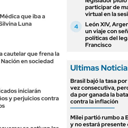
legislador pidió
participar de m
virtual en la ses
 Médica que iba a
Silvina Luna
León XIV, Argen
un viaje con se
políticas del le
Francisco
a cautelar que frena la
 Nación en sociedad
Ultimas Noticia
Brasil bajó la tasa po
vez consecutiva, per
cados iniciarán
da por ganada la bata
os y perjuicios contra
contra la inflación
os
Milei partió rumbo a
y no estará presente 