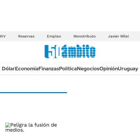
XIV
Reservas
Empleo
Monotributo
Javier Milei
Anuario autos 2026
Dólar
Economía
Finanzas
Política
Negocios
Opinión
Uruguay
TECNOLOGÍA
NOVEDADES FISCA
MÉXICO
EDICTOS JUDICIAL
OPINIÓN
MULTAS
MUNDO
LICITACIONES
INFORMACIÓN GENERAL
CUADROS TARIFAR
ESPECTÁCULOS
RECALL
DEPORTES