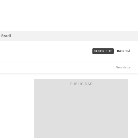
Brasil
SUSCRIBITE
INGRESÁ
SUMATE A LA COMUNIDAD
Newsletter
DE ÁMBITO
LES
ACCESO FULL - $1.800/MES
ES
CORPORATIVO - CONSULTAR
Si tenés dudas comunicate
con nosotros a
IOS
suscripciones@ambito.com.ar
Llamanos al (54) 11 4556-
9147/48 o
al (54) 11 4449-3256 de lunes a