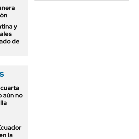
anera
ión
tina y
ñales
gado de
s
r cuarta
o aún no
lla
 Ecuador
en la