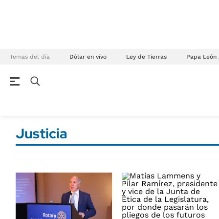
Temas del día
Dólar en vivo
Ley de Tierras
Papa León 
NEGOCIOS
ÚLTIMAS NOTICIAS
Especiales Ámbito
ECONOMÍA
Justicia
Real Estate
Banco de Datos
Sustentabilidad
Campo
Seguros
FINANZAS
ENERGY REPORT
Dólar
POLÍTICA
Mercados
Nacional