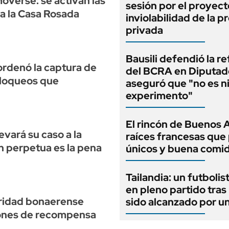
moverse: se activan las
sesión por el proyect
a la Casa Rosada
inviolabilidad de la 
privada
Bausili defendió la r
 ordenó la captura de
del BCRA en Diputad
bloqueos que
aseguró que "no es n
experimento"
El rincón de Buenos 
levará su caso a la
raíces francesas que 
n perpetua es la pena
únicos y buena comi
Tailandia: un futbolis
en pleno partido tras
uridad bonaerense
sido alcanzado por u
lones de recompensa