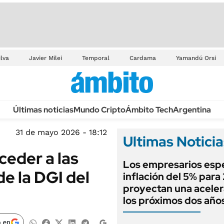
ilva
Javier Milei
Temporal
Cardama
Yamandú Orsi
Últimas noticias
Mundo Cripto
Ámbito Tech
Argentina
31 de mayo 2026 - 18:12
Ultimas Noticia
eder a las
Los empresarios esp
e la DGI del
inflación del 5% para
proyectan una aceler
los próximos dos año
 en