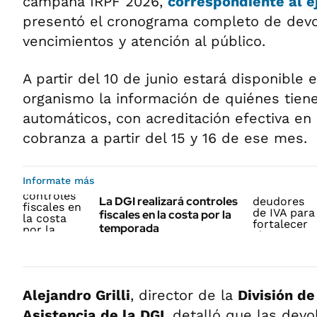
campaña IRPF 2026,
correspondiente al ej
presentó el cronograma completo de devo
vencimientos y atención al público.
A partir del 10 de junio estará disponible 
organismo la información de quiénes tien
automáticos, con acreditación efectiva en
cobranza a partir del 15 y 16 de ese mes.
Informate más
La DGI realizará controles
fiscales en la costa por la
temporada
Alejandro Grilli
, director de la
División de
Asistencia de la DGI
, detalló que las dev