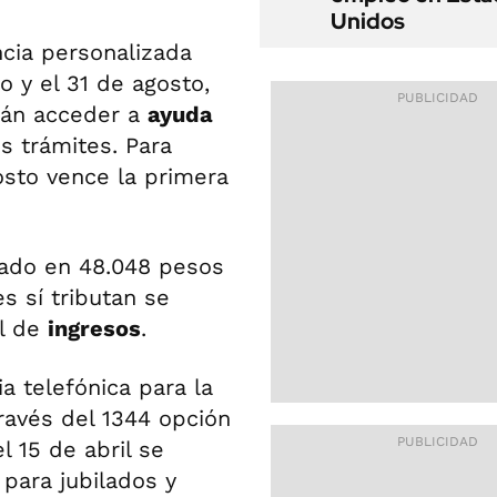
Unidos
cia personalizada
o y el 31 de agosto,
rán acceder a
ayuda
 trámites. Para
osto vence la primera
jado en 48.048 pesos
s sí tributan se
el de
ingresos
.
ia telefónica para la
ravés del 1344 opción
l 15 de abril se
 para jubilados y