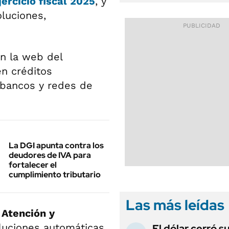
ercicio fiscal 2025
, y
luciones,
en la web del
en créditos
 bancos y redes de
La DGI apunta contra los
deudores de IVA para
fortalecer el
cumplimiento tributario
Las más leídas
 Atención y
oluciones automáticas
El dólar cerró s