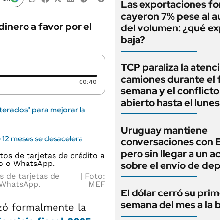
Las exportaciones fo
cayeron 7% pese al 
inero a favor por el
del volumen: ¿qué exp
baja?
TCP paraliza la atenc
camiones durante el 
Duración: 40 segundos
00:40
semana y el conflicto
abierto hasta el lunes
terados" para mejorar la
Uruguay mantiene
 12 meses se desacelera
conversaciones con 
pero sin llegar a un 
sobre el envío de de
s de tarjetas de
Foto:
o WhatsApp.
MEF
El dólar cerró su pri
semana del mes a la 
zó formalmente la