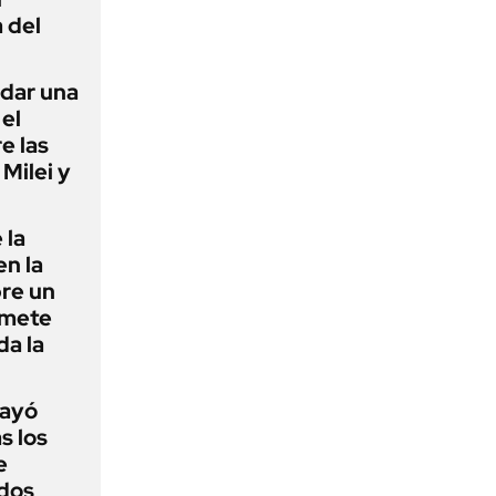
 del
 dar una
el
e las
Milei y
 la
en la
re un
omete
da la
cayó
s los
e
dos