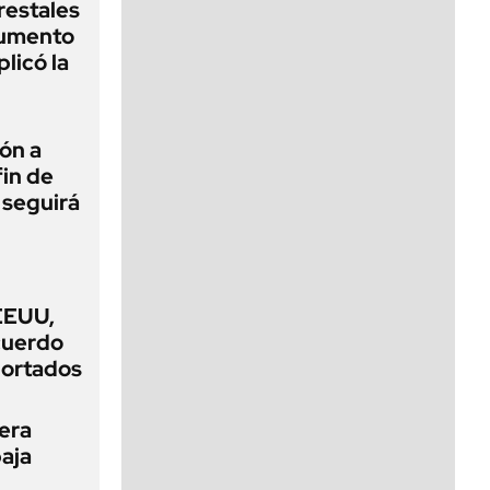
restales
aumento
licó la
ión a
fin de
 seguirá
EEUU,
acuerdo
portados
mera
baja