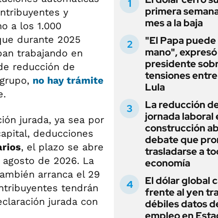
primera semana
ntribuyentes y
mes a la baja
o a los 1.000
que durante 2025
"El Papa puede
mano", expresó 
ban trabajando en
presidente sobr
de reducción de
tensiones entre 
 grupo,
no hay trámite
Lula
e.
La reducción de
jornada laboral 
ión jurada, ya sea por
construcción ab
apital, deducciones
debate que pr
rios
, el plazo se abre
trasladarse a to
e agosto de 2026. La
economía
también arranca el 29
El dólar global 
ntribuyentes tendrán
frente al yen tra
eclaración jurada con
débiles datos d
empleo en Esta