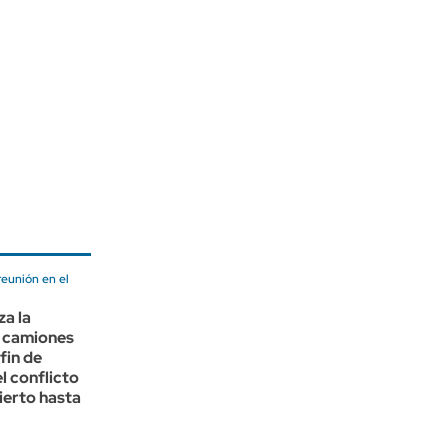
reunión en el
za la
a camiones
fin de
l conflicto
ierto hasta