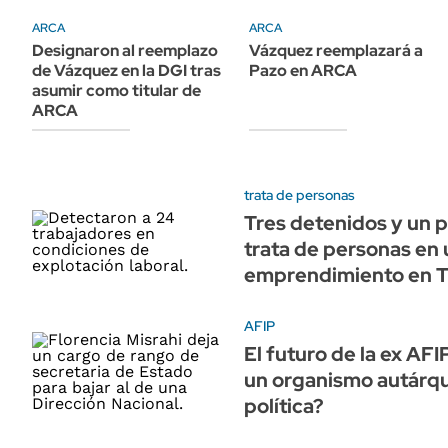
ÁMBITO DEBATE
ARCA
ARCA
Municipios
MEDIAKIT AMBITO DEBATE
Designaron al reemplazo
Vázquez reemplazará a
URUGUAY
de Vázquez en la DGI tras
Pazo en ARCA
asumir como titular de
ARCA
trata de personas
Tres detenidos y un 
trata de personas en 
emprendimiento en T
AFIP
El futuro de la ex AF
un organismo autárqu
política?