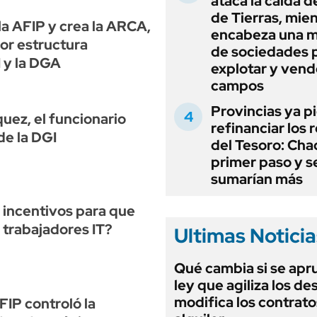
ataca la caída de
de Tierras, mie
la AFIP y crea la ARCA,
encabeza una 
or estructura
de sociedades 
 y la DGA
explotar y vend
campos
Provincias ya p
uez, el funcionario
refinanciar los 
de la DGI
del Tesoro: Chac
primer paso y s
sumarían más
 incentivos para que
s trabajadores IT?
Ultimas Noticia
Qué cambia si se apr
ley que agiliza los de
modifica los contrato
FIP controló la