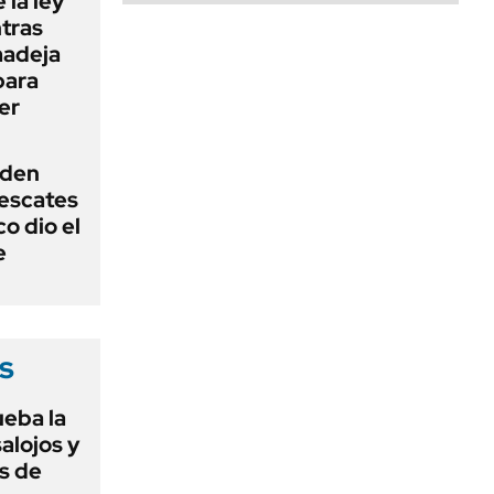
 la ley
ntras
madeja
para
er
iden
rescates
o dio el
e
s
ueba la
salojos y
s de