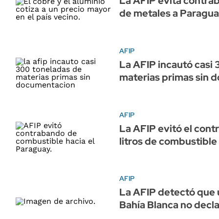
La AFIP evita contra
de metales a Paragu
AFIP
La AFIP incautó casi
materias primas sin 
AFIP
La AFIP evitó el con
litros de combustible
AFIP
La AFIP detectó que 
Bahía Blanca no decla