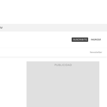
IV
SUSCRIBITE
INGRESÁ
SUMATE A LA COMUNIDAD
Newsletter
DE ÁMBITO
LES
ACCESO FULL - $1.800/MES
ES
CORPORATIVO - CONSULTAR
Si tenés dudas comunicate
con nosotros a
IOS
suscripciones@ambito.com.ar
Llamanos al (54) 11 4556-
9147/48 o
al (54) 11 4449-3256 de lunes a