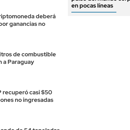
en pocas líneas
criptomoneda deberá
por ganancias no
itros de combustible
 a Paraguay
P recuperó casi $50
iones no ingresadas