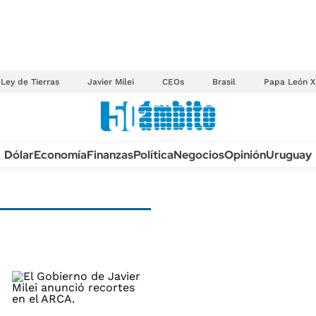
Ley de Tierras
Javier Milei
CEOs
Brasil
Papa León X
Anuario autos 2026
Dólar
Economía
Finanzas
Política
Negocios
Opinión
Uruguay
TECNOLOGÍA
NOVEDADES FISCA
MÉXICO
EDICTOS JUDICIAL
OPINIÓN
MULTAS
MUNDO
LICITACIONES
INFORMACIÓN GENERAL
CUADROS TARIFAR
ESPECTÁCULOS
RECALL
DEPORTES