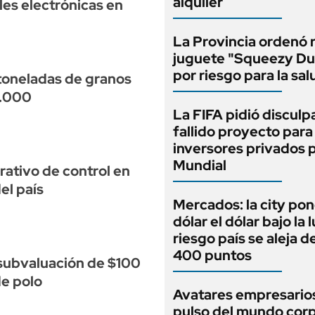
alquiler
les electrónicas en
La Provincia ordenó r
juguete "Squeezy D
por riesgo para la sal
toneladas de granos
0.000
La FIFA pidió disculpa
fallido proyecto par
inversores privados p
Mundial
rativo de control en
el país
Mercados: la city pon
dólar el dólar bajo la 
riesgo país se aleja de
400 puntos
subvaluación de $100
de polo
Avatares empresarios
pulso del mundo cor