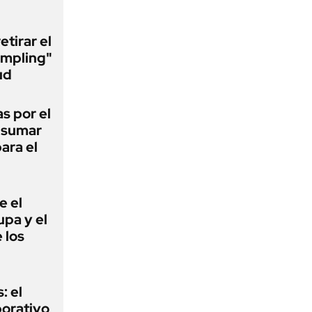
etirar el
umpling"
ud
s por el
a sumar
ara el
e el
lupa y el
 los
: el
porativo