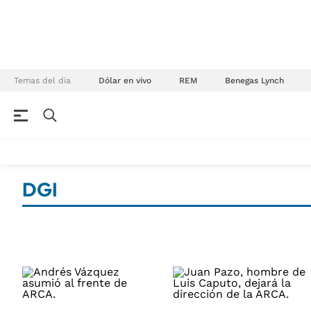
Temas del día
Dólar en vivo
REM
Benegas Lynch
NEGOCIOS
ÚLTIMAS NOTICIAS
Especiales Ámbito
ECONOMÍA
DGI
Real Estate
Banco de Datos
Sustentabilidad
Campo
Seguros
FINANZAS
ENERGY REPORT
Dólar
POLÍTICA
Mercados
Nacional