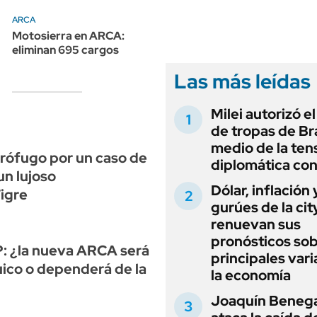
ANUARIO 2025
LIFESTYLE
ARCA
EDICIÓN IMPRESA
AUTOS
Motosierra en ARCA:
eliminan 695 cargos
Las más leídas
Milei autorizó e
de tropas de Bra
medio de la ten
prófugo por un caso de
diplomática con
un lujoso
Dólar, inflación 
igre
gurúes de la cit
renuevan sus
pronósticos sob
IP: ¿la nueva ARCA será
principales vari
ico o dependerá de la
la economía
Joaquín Beneg