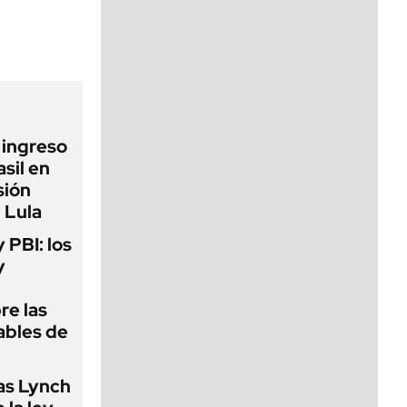
viernes de 10 a 18
l ingreso
sil en
sión
 Lula
y PBI: los
y
re las
ables de
as Lynch