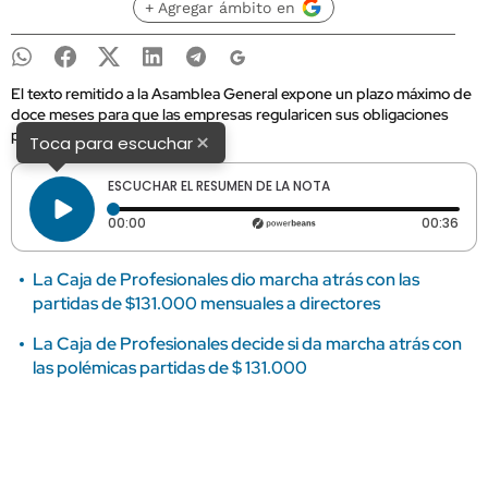
+ Agregar ámbito en
El texto remitido a la Asamblea General expone un plazo máximo de
doce meses para que las empresas regularicen sus obligaciones
pendientes.
×
Toca para escuchar
ESCUCHAR EL RESUMEN DE LA NOTA
Tiempo transcurrido: 0 segundos
Dura
00:00
00:36
La Caja de Profesionales dio marcha atrás con las
partidas de $131.000 mensuales a directores
La Caja de Profesionales decide si da marcha atrás con
las polémicas partidas de $ 131.000