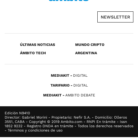
NEWSLETTER
ÚLTIMAS NOTICIAS
MUNDO CRIPTO
ÁMBITO TECH
ARGENTINA
MEDIAKIT
DIGITAL
TARIFARIO
DIGITAL
MEDIAKIT
AMBITO DEBATE
Edición N9410
Director: Gabriel Morini - Propietario: Nefir S.A. - Domicilio: Olleros
3551, CABA - Copyright © 2019 Ambito.com - RNPI En trámite - Issn
1852 9232 - Registro DNDA en trámite - Todos los derechos reservados
- Términos y condiciones de uso