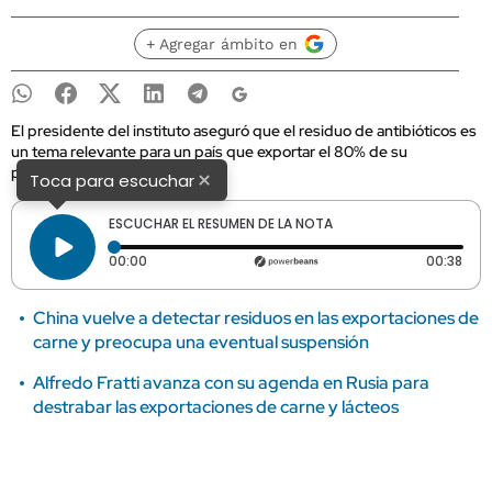
+ Agregar ámbito en
El presidente del instituto aseguró que el residuo de antibióticos es
un tema relevante para un país que exportar el 80% de su
producción.
×
Toca para escuchar
ESCUCHAR EL RESUMEN DE LA NOTA
Tiempo transcurrido: 0 segundos
Dura
00:00
00:38
China vuelve a detectar residuos en las exportaciones de
carne y preocupa una eventual suspensión
Alfredo Fratti avanza con su agenda en Rusia para
destrabar las exportaciones de carne y lácteos