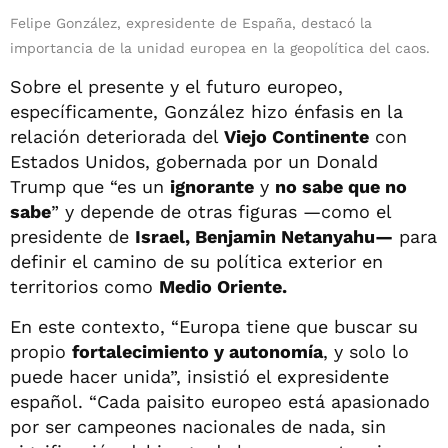
Felipe González, expresidente de España, destacó la
importancia de la unidad europea en la geopolítica del caos.
Sobre el presente y el futuro europeo,
específicamente, González hizo énfasis en la
relación deteriorada del
Viejo Continente
con
Estados Unidos, gobernada por un Donald
Trump que “es un
ignorante
y
no sabe que no
sabe
” y depende de otras figuras —como el
presidente de
Israel, Benjamin Netanyahu—
para
definir el camino de su política exterior en
territorios como
Medio Oriente.
En este contexto, “Europa tiene que buscar su
propio
fortalecimiento y autonomía
, y solo lo
puede hacer unida”, insistió el expresidente
español. “Cada paisito europeo está apasionado
por ser campeones nacionales de nada, sin