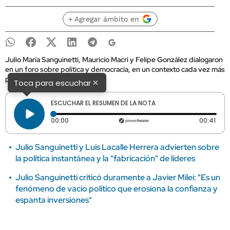
+ Agregar ámbito en
Julio María Sanguinetti, Mauricio Macri y Felipe González dialogaron
en un foro sobre política y democracia, en un contexto cada vez más
polarizado.
×
Toca para escuchar
ESCUCHAR EL RESUMEN DE LA NOTA
Tiempo transcurrido: 0 segundos
Dura
00:00
00:41
Julio Sanguinetti y Luis Lacalle Herrera advierten sobre
la política instantánea y la "fabricación" de líderes
Julio Sanguinetti criticó duramente a Javier Milei: "Es un
fenómeno de vacío político que erosiona la confianza y
espanta inversiones"