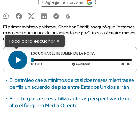
+ Agregar ámbito en
El primer ministro pakistaní, Shehbaz Sharif, aseguró que "estamos
más cerca que nunca de un acuerdo de paz", tras casi cuatro meses
de conflicto.
×
Toca para escuchar
ESCUCHAR EL RESUMEN DE LA NOTA
Tiempo transcurrido: 0 segundos
Dura
00:00
00:43
El petróleo cae a mínimos de casi dos meses mientras se
perfila un acuerdo de paz entre Estados Unidos e Irán
El dólar global se estabiliza ante las perspectivas de un
alto el fuego en Medio Oriente