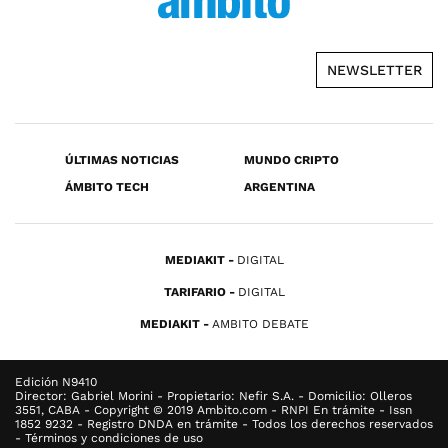
NEWSLETTER
ÚLTIMAS NOTICIAS
MUNDO CRIPTO
ÁMBITO TECH
ARGENTINA
MEDIAKIT
DIGITAL
TARIFARIO
DIGITAL
MEDIAKIT
AMBITO DEBATE
Edición N9410
Director: Gabriel Morini - Propietario: Nefir S.A. - Domicilio: Olleros
3551, CABA - Copyright © 2019 Ambito.com - RNPI En trámite - Issn
1852 9232 - Registro DNDA en trámite - Todos los derechos reservados
- Términos y condiciones de uso