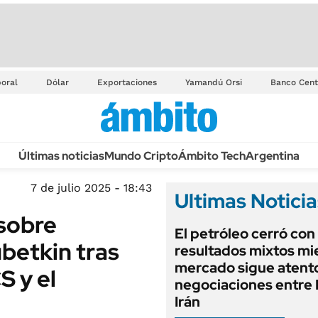
oral
Dólar
Exportaciones
Yamandú Orsi
Banco Cent
Últimas noticias
Mundo Cripto
Ámbito Tech
Argentina
7 de julio 2025 - 18:43
Ultimas Noticia
sobre
El petróleo cerró con
betkin tras
resultados mixtos mie
mercado sigue atento
S y el
negociaciones entre
Irán