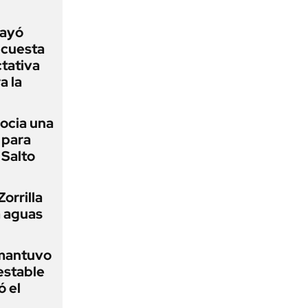
cayó
ncuesta
ctativa
a la
ocia una
 para
 Salto
orrilla
a aguas
 mantuvo
estable
ó el