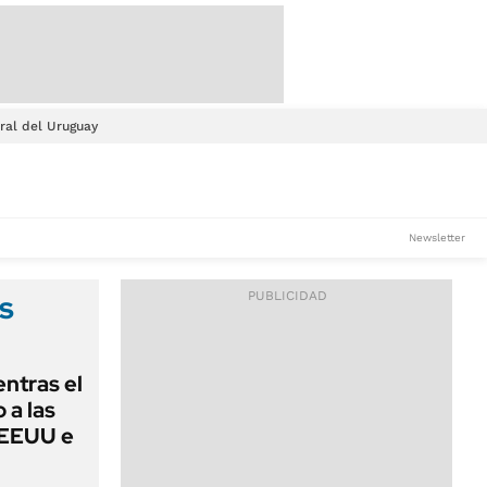
ral del Uruguay
Newsletter
s
ntras el
 a las
 EEUU e