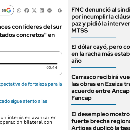
FNC denunció al sind
 en
por incumplir la cláus
paz y pidió la interve
nces con líderes del sur
MTSS
ltados concretos" en
El dólar cayó, pero c
en la racha más estab
año
Duración: 44 segundos
00:44
Carrasco recibirá vue
las obras en Ezeiza tr
xpectativa de fortaleza para la
acuerdo entre Ancap
Fancap
cado sigue atento a las
El desempleo mostró
fuerte brecha regiona
Artigas duplicó la tas