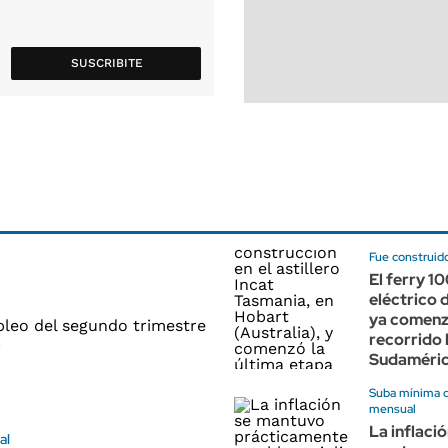
SUSCRIBITE
Fue construido
El ferry 1
eléctrico
ya comenz
recorrido 
Sudaméri
Suba mínima 
mensual
La inflació
al