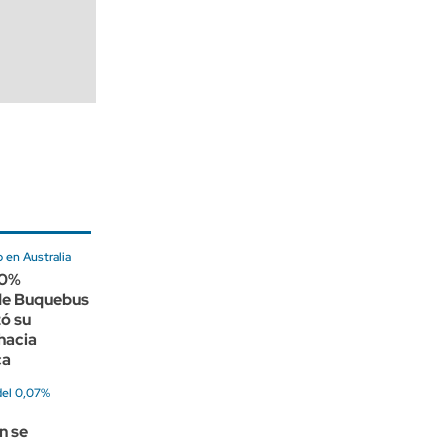
 en Australia
00%
 de Buquebus
ó su
hacia
ca
del 0,07%
n se