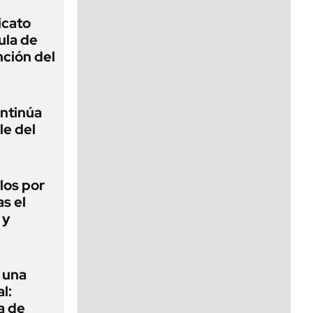
icato
ula de
nción del
ontinúa
le del
los por
as el
 y
 una
l:
a de