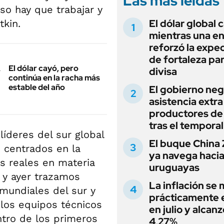
Las más leídas
so hay que trabajar y
El dólar global 
tkin.
mientras una e
reforzó la expe
de fortaleza par
El dólar cayó, pero
divisa
continúa en la racha más
estable del año
El gobierno neg
asistencia extra
productores de
tras el temporal
líderes del sur global
El buque China Z
 centrados en la
ya navega haci
s reales en materia
uruguayas
y y ayer trazamos
La inflación se
mundiales del sur y
prácticamente 
los equipos técnicos
en julio y alcanz
ntro de los primeros
4,27%