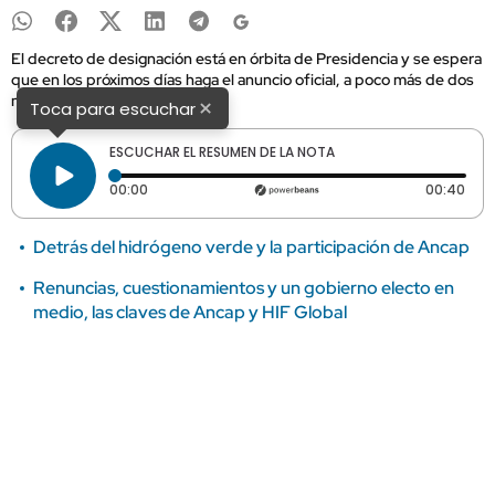
El decreto de designación está en órbita de Presidencia y se espera
que en los próximos días haga el anuncio oficial, a poco más de dos
meses del cambio de gobierno.
×
Toca para escuchar
ESCUCHAR EL RESUMEN DE LA NOTA
Tiempo transcurrido: 0 segundos
Dura
00:00
00:40
Detrás del hidrógeno verde y la participación de Ancap
Renuncias, cuestionamientos y un gobierno electo en
medio, las claves de Ancap y HIF Global