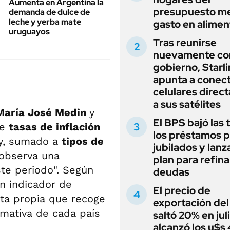
Aumenta en Argentina la
presupuesto me
demanda de dulce de
leche y yerba mate
gasto en alimen
uruguayos
Tras reunirse
nuevamente con
gobierno, Starl
apunta a conec
celulares dire
a sus satélites
María José Medin
y
El BPS bajó las 
de
tasas de inflación
los préstamos p
ay, sumado a
tipos de
jubilados y lanz
observa una
plan para refina
te periodo". Según
deudas
un indicador de
El precio de
ta propia que recoge
exportación del
rmativa de cada país
saltó 20% en jul
alcanzó los u$s 