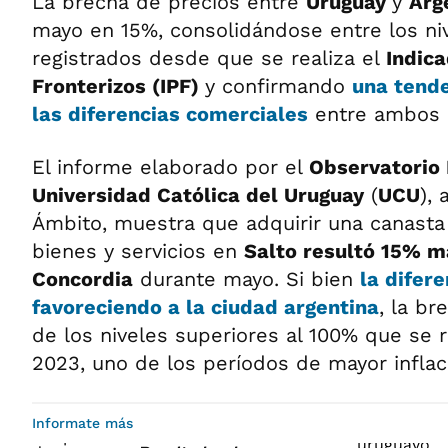
La brecha de precios entre
Uruguay
y
Arg
mayo en 15%, consolidándose entre los ni
registrados desde que se realiza el
Indica
Fronterizos (IPF)
y confirmando
una tende
las diferencias comerciales
entre ambos 
El informe elaborado por el
Observatorio
Universidad Católica del Uruguay
(
UCU
),
Ámbito, muestra que adquirir una canasta
bienes y servicios en
Salto resultó 15% m
Concordia
durante mayo. Si bien
la difer
favoreciendo a la ciudad argentina
, la b
de los niveles superiores al 100% que se 
2023, uno de los períodos de mayor inflaci
Informate más