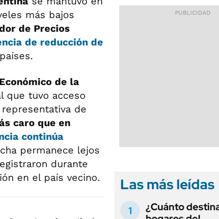
entina
se mantuvo en
veles más bajos
dor de Precios
ncia de reducción de
países.
 Económico de la
 al que tuvo acceso
 representativa de
ás caro que en
encia continúa
recha permanece lejos
registraron durante
ón en el país vecino.
Las más leídas
¿Cuánto destina
hogares del