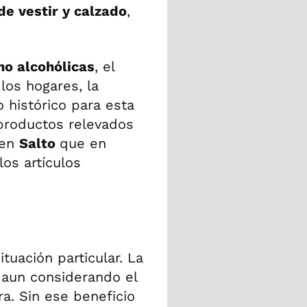
e vestir y calzado
,
no alcohólicas
, el
los hogares, la
o histórico para esta
 productos relevados
 en
Salto
que en
os artículos
tuación particular. La
 aun considerando el
ra. Sin ese beneficio