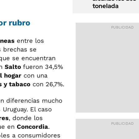
tonelada
or rubro
éneas
entre los
s brechas se
 que se encuentran
en
Salto
fueron 34,5%
l hogar
con una
s y tabaco
con 26,7%.
on diferencias mucho
 Uruguay. El caso
res
, donde los
ue en
Concordia
.
ables a consumidores