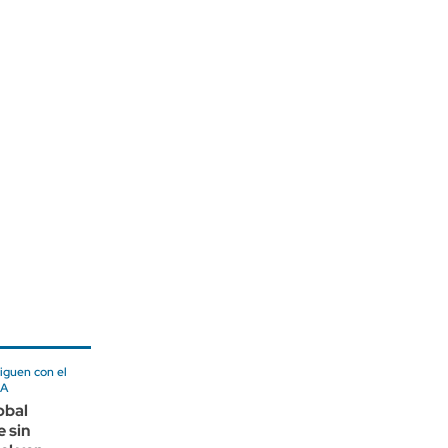
iguen con el
IA
obal
 sin