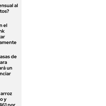
nsual al
tos?
 el
ink
tar
ctamente
tasas de
ara
ará un
nciar
 arroz
io y
461 por