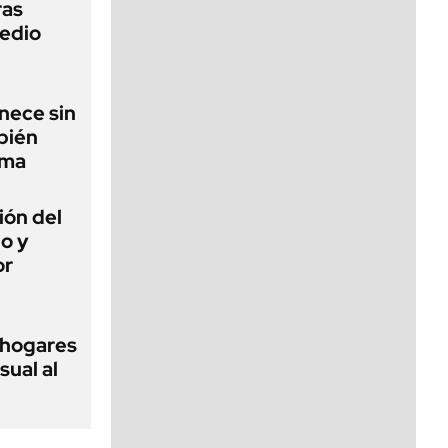
ras
edio
nece sin
bién
lma
ión del
io y
or
 hogares
ual al