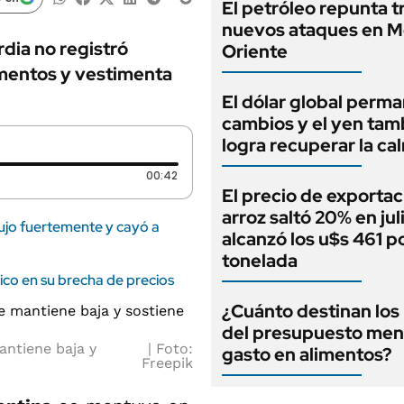
El petróleo repunta t
nuevos ataques en M
rdia no registró
Oriente
imentos y vestimenta
El dólar global perma
cambios y el yen tam
logra recuperar la ca
Duración: 42 segundos
00:42
El precio de exportac
arroz saltó 20% en jul
ujo fuertemente y cayó a
alcanzó los u$s 461 p
tonelada
ico en su brecha de precios
¿Cuánto destinan los
del presupuesto mens
antiene baja y
Foto:
gasto en alimentos?
Freepik