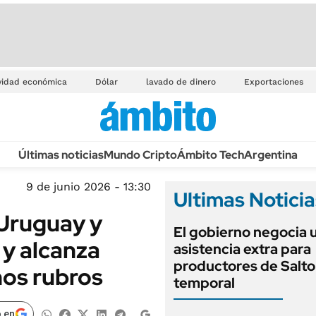
vidad económica
Dólar
lavado de dinero
Exportaciones
Últimas noticias
Mundo Cripto
Ámbito Tech
Argentina
9 de junio 2026 - 13:30
Ultimas Noticia
 Uruguay y
El gobierno negocia 
 y alcanza
asistencia extra para
productores de Salto 
nos rubros
temporal
 en