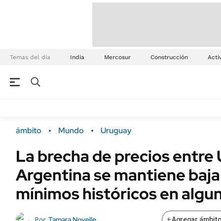
Temas del día
India
Mercosur
Construcción
Acti
ámbito
Mundo
Uruguay
La brecha de precios entre
Argentina se mantiene baja
mínimos históricos en algu
Tamara Novelle
Por
+
Agregar ámbito