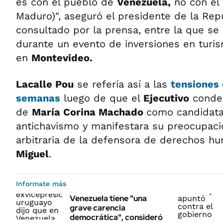
es con el pueblo de
Venezuela,
no con el 
Maduro)", aseguró el presidente de la Repú
consultado por la prensa, entre la que s
durante un evento de inversiones en turi
en
Montevideo.
Lacalle Pou
se refería así a las
tensiones 
semanas
luego de que el
Ejecutivo
conden
de
María Corina Machado
como candidata 
antichavismo y manifestara su preocupaci
arbitraria de la defensora de derechos 
Miguel
.
Informate más
Venezuela tiene "una
grave carencia
democrática", consideró