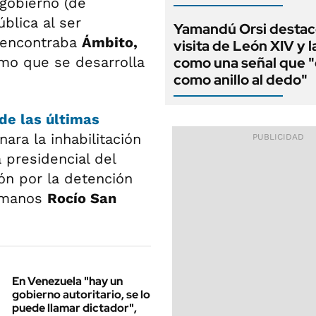
gobierno (de
blica al ser
Yamandú Orsi destac
e encontraba
Ámbito,
visita de León XIV y l
smo que se desarrolla
como una señal que "
como anillo al dedo"
de las últimas
ara la inhabilitación
presidencial del
ón por la detención
humanos
Rocío San
En Venezuela "hay un
gobierno autoritario, se lo
puede llamar dictador",