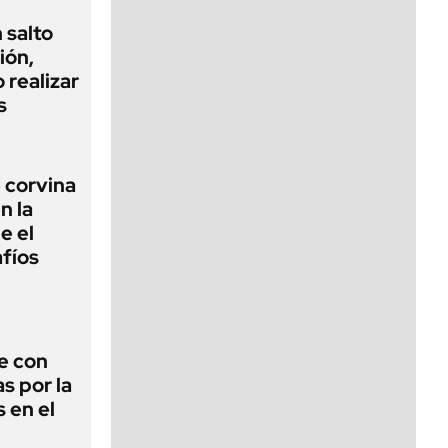
 salto
ión,
 realizar
s
 corvina
n la
e el
fíos
e con
s por la
 en el