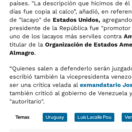
países. "La descripción que hicimos de é
días fue copia al calco”, añadió, en referenc
de "lacayo" de
Estados Unidos,
agregando
presidente de la República fue "promotor
uno de los lacayos más serviles contra
Am
titular de la
Organización de Estados Ame
Almagro
.
“Quienes salen a defenderlo serán juzgados
escribió también la vicepresidenta venezo
ser una crítica velada al
exmandatario
Jo
también criticó al gobierno de Venezuela 
"autoritario".
Temas
Uruguay
Luis Lacalle Pou
Ven