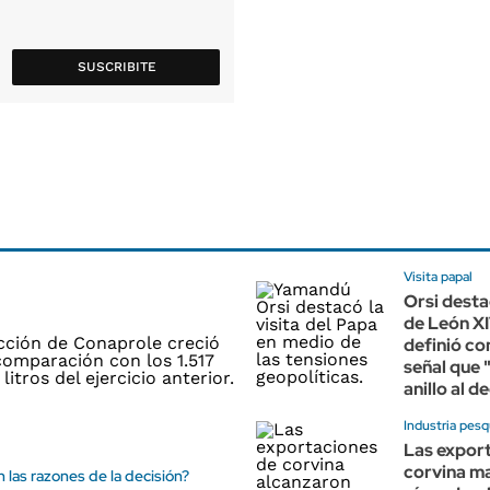
SUSCRIBITE
Visita papal
Orsi destac
de León XI
definió c
señal que 
anillo al d
Industria pes
Las expor
corvina m
 las razones de la decisión?