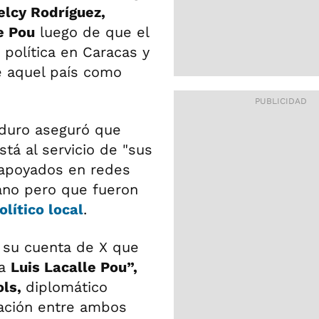
elcy Rodríguez,
e Pou
luego de que el
 política en Caracas y
de aquel país como
aduro aseguró que
stá al servicio de "sus
 apoyados en redes
lano pero que fueron
olítico local
.
 su cuenta de X que
 a
Luis Lacalle Pou”
,
ols,
diplomático
lación entre ambos