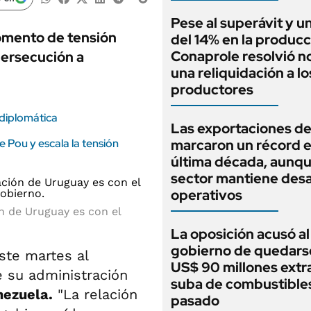
Pese al superávit y un
momento de tensión
del 14% en la producc
Conaprole resolvió no
persecución a
una reliquidación a lo
productores
 diplomática
Las exportaciones de
e Pou y escala la tensión
marcaron un récord e
última década, aunqu
sector mantiene desa
operativos
ón de Uruguay es con el
La oposición acusó al
gobierno de quedars
este martes al
US$ 90 millones extra
 su administración
suba de combustibles
nezuela.
"La relación
pasado