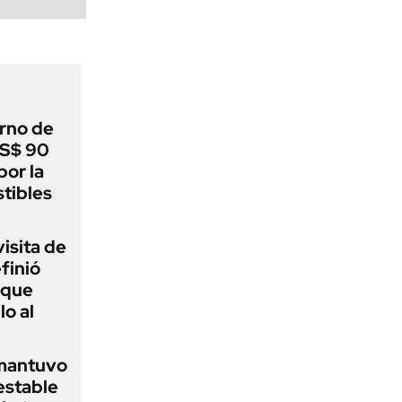
rno de
US$ 90
por la
tibles
visita de
finió
 que
lo al
 mantuvo
estable