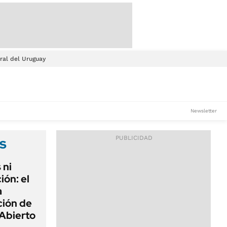
ral del Uruguay
Newsletter
s
 ni
ión: el
a
ción de
Abierto