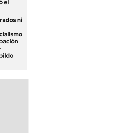
ó el
rados ni
icialismo
obación
e
bildo