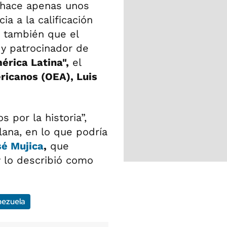
l hace apenas unos
ia a la calificación
 también que el
 y patrocinador de
érica Latina",
el
ricanos (OEA), Luis
 por la historia”,
lana, en lo que podría
sé Mujica
,
que
y lo describió como
ezuela