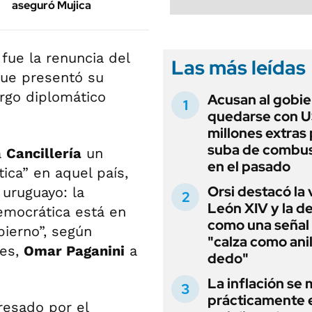
aseguró Mujica
 fue la renuncia del
Las más leídas
que presentó su
argo diplomático
Acusan al gobie
quedarse con 
millones extras 
suba de combus
a
Cancillería
un
en el pasado
tica” en aquel país,
Orsi destacó la 
 uruguayo: la
León XIV y la de
emocrática está en
como una señal
bierno”, según
"calza como anil
res,
Omar Paganini
a
dedo"
La inflación se
prácticamente 
resado por el