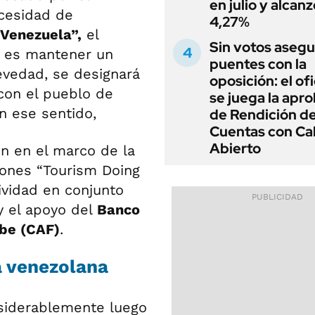
en julio y alcanz
ecesidad de
4,27%
Venezuela”,
el
Sin votos asegu
a es mantener un
puentes con la
evedad, se designará
oposición: el of
con el pueblo de
se juega la apr
n ese sentido,
de Rendición d
Cuentas con Ca
Abierto
n en el marco de la
iones “Tourism Doing
ividad en conjunto
 el apoyo del
Banco
ibe (CAF)
.
a venezolana
nsiderablemente luego