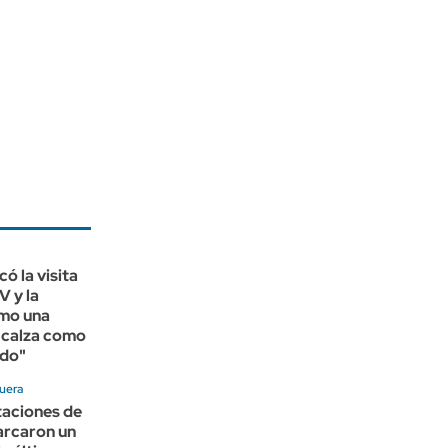
ó la visita
V y la
omo una
"calza como
edo"
quera
taciones de
arcaron un