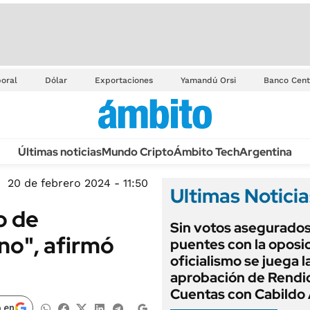
oral
Dólar
Exportaciones
Yamandú Orsi
Banco Cent
Últimas noticias
Mundo Cripto
Ámbito Tech
Argentina
20 de febrero 2024 - 11:50
Ultimas Noticia
o de
Sin votos asegurados
no", afirmó
puentes con la oposic
oficialismo se juega l
aprobación de Rendi
Cuentas con Cabildo 
 en