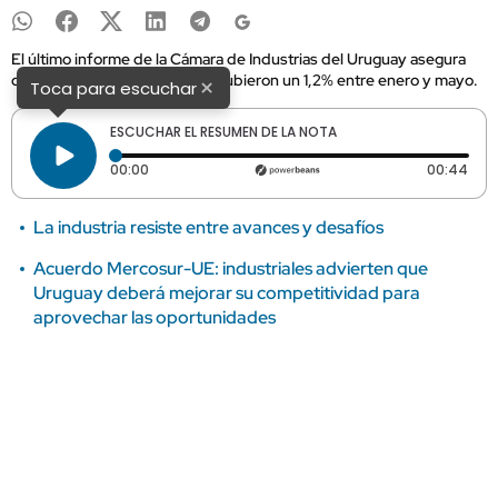
El último informe de la Cámara de Industrias del Uruguay asegura
que las exportaciones núcleo subieron un 1,2% entre enero y mayo.
×
Toca para escuchar
ESCUCHAR EL RESUMEN DE LA NOTA
Tiempo transcurrido: 0 segundos
Dura
00:00
00:44
La industria resiste entre avances y desafíos
Acuerdo Mercosur-UE: industriales advierten que
Uruguay deberá mejorar su competitividad para
aprovechar las oportunidades