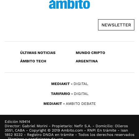
NEWSLETTER
ÚLTIMAS NOTICIAS
MUNDO CRIPTO
ÁMBITO TECH
ARGENTINA
MEDIAKIT
DIGITAL
TARIFARIO
DIGITAL
MEDIAKIT
AMBITO DEBATE
Edición N9414
Director: Gabriel Morini - Propietario: Nefir S.A. - Domicilio: Olleros
3551, CABA - Copyright © 2019 Ambito.com - RNPI En trámite - Issn
1852 9232 - Registro DNDA en trámite - Todos los derechos reservados