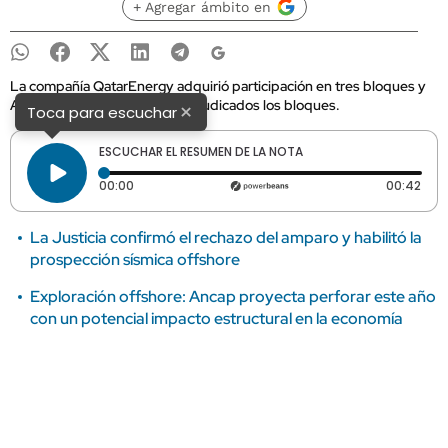
+ Agregar ámbito en
La compañía QatarEnergy adquirió participación en tres bloques y
Ancap informó cómo están adjudicados los bloques.
×
Toca para escuchar
ESCUCHAR EL RESUMEN DE LA NOTA
Tiempo transcurrido: 0 segundos
Dura
00:00
00:42
La Justicia confirmó el rechazo del amparo y habilitó la
prospección sísmica offshore
Exploración offshore: Ancap proyecta perforar este año
con un potencial impacto estructural en la economía