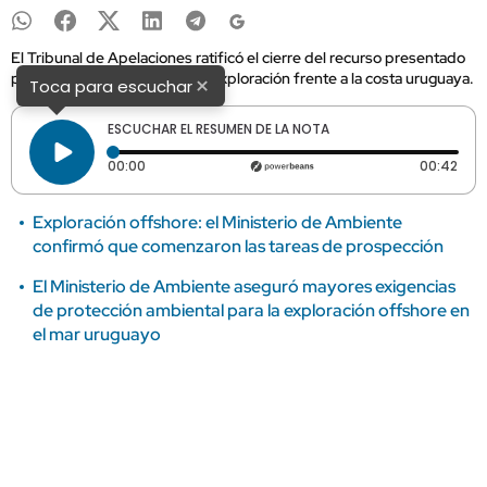
El Tribunal de Apelaciones ratificó el cierre del recurso presentado
para suspender las tareas de exploración frente a la costa uruguaya.
×
Toca para escuchar
ESCUCHAR EL RESUMEN DE LA NOTA
Tiempo transcurrido: 0 segundos
Dura
00:00
00:42
Exploración offshore: el Ministerio de Ambiente
confirmó que comenzaron las tareas de prospección
El Ministerio de Ambiente aseguró mayores exigencias
de protección ambiental para la exploración offshore en
el mar uruguayo