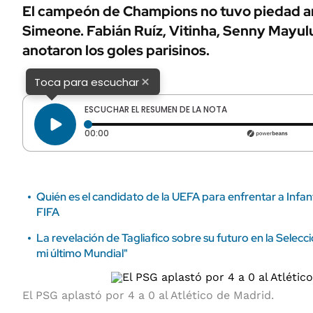
ÁMBITO DEBATE
El campeón de Champions no tuvo piedad an
Municipios
Simeone. Fabián Ruíz, Vitinha, Senny Mayul
MEDIAKIT AMBITO DEBATE
URUGUAY
anotaron los goles parisinos.
×
Toca para escuchar
ESCUCHAR EL RESUMEN DE LA NOTA
Tiempo transcurrido: 0 segundos
00:00
Quién es el candidato de la UEFA para enfrentar a Infant
FIFA
La revelación de Tagliafico sobre su futuro en la Selecc
mi último Mundial"
El PSG aplastó por 4 a 0 al Atlético de Madrid.