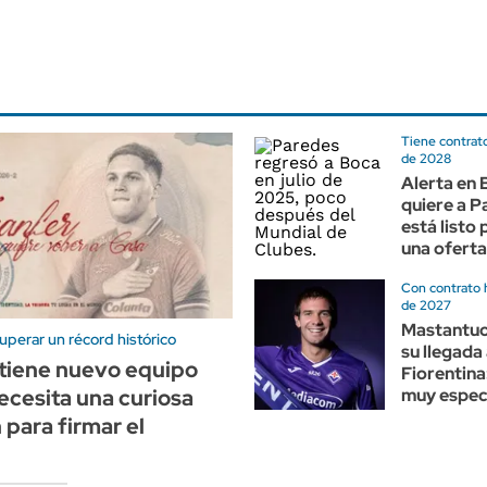
Tiene contrato
de 2028
Alerta en 
quiere a P
está listo
una oferta
Con contrato 
de 2027
Mastantuo
perar un récord histórico
su llegada 
tiene nuevo equipo
Fiorentina:
cesita una curiosa
muy especi
 para firmar el