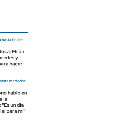
 hasta finales
Boca: Milán
aredes y
 para hacer
hasta mediados
no habló en
a la
 "Es un día
al para mí"