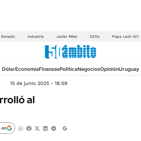
Senado
Industria
Javier Milei
CEOs
Papa León XIV
Anuario autos 2026
Dólar
Economía
Finanzas
Política
Negocios
Opinión
Uruguay
TECNOLOGÍA
NOVEDADES FISCA
MÉXICO
15 de junio 2025 - 18:59
EDICTOS JUDICIAL
OPINIÓN
rolló al
MULTAS
MUNDO
LICITACIONES
INFORMACIÓN GENERAL
CUADROS TARIFAR
ESPECTÁCULOS
 en
RECALL
DEPORTES