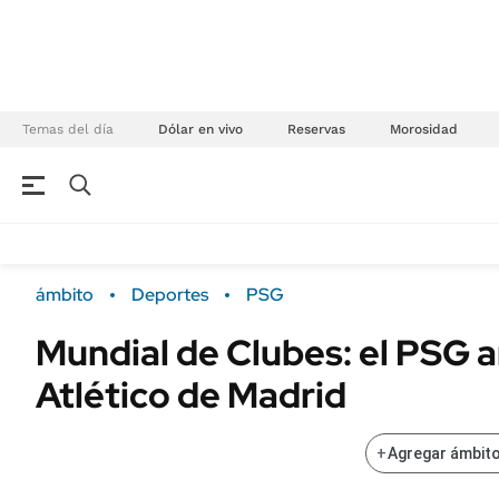
Temas del día
Dólar en vivo
Reservas
Morosidad
NEGOCIOS
ÚLTIMAS NOTICIAS
Especiales Ámbito
ECONOMÍA
ámbito
Deportes
PSG
Real Estate
Banco de Datos
Mundial de Clubes: el PSG ar
Sustentabilidad
Campo
Atlético de Madrid
Seguros
FINANZAS
ENERGY REPORT
Dólar
+
Agregar ámbito
POLÍTICA
Mercados
Nacional