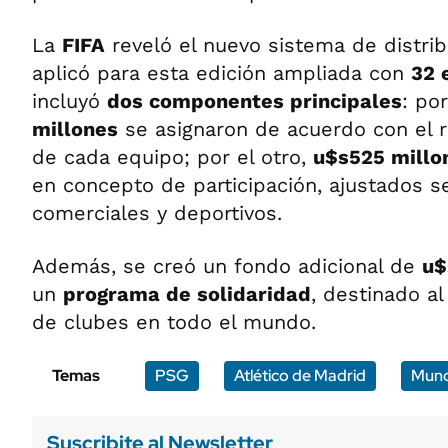
La
FIFA
reveló el nuevo sistema de distri
aplicó para esta edición ampliada con
32 
incluyó
dos componentes principales
: po
millones
se asignaron de acuerdo con el 
de cada equipo; por el otro,
u$s525 millo
en concepto de participación, ajustados se
comerciales y deportivos.
Además, se creó un fondo adicional de
u$
un
programa de solidaridad
, destinado al
de clubes en todo el mundo.
Temas
PSG
Atlético de Madrid
Mund
Suscribite al Newsletter