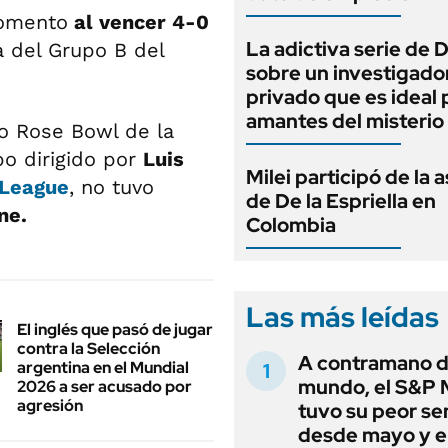
momento
al vencer 4-0
La adictiva serie de 
a del Grupo B del
sobre un investigado
privado que es ideal 
amantes del misterio
io Rose Bowl de la
po dirigido por
Luis
Milei participó de la 
 League
, no tuvo
de De la Espriella en
ne.
Colombia
Las más leídas
El inglés que pasó de jugar
contra la Selección
A contramano d
argentina en el Mundial
mundo, el S&P 
2026 a ser acusado por
agresión
tuvo su peor s
desde mayo y el