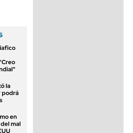
viernes de 10 a 18
s
iafico
 "Creo
ndial"
ó la
y podrá
s
imo en
 del mal
EEUU