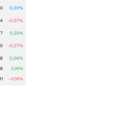
00
0,00%
74
-0,07%
77
0,30%
50
-0,07%
18
0,06%
88
0,16%
11
-0,16%