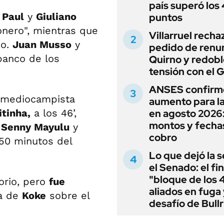
país superó los
 Paul
y
Giuliano
puntos
onero", mientras que
Villarruel recha
po.
Juan Musso
y
pedido de renu
banco de los
Quirno y redobl
tensión con el 
ANSES confirm
l mediocampista
aumento para l
itinha,
a los 46’,
en agosto 2026
montos y fecha
e
Senny Mayulu
y
cobro
 50 minutos del
Lo que dejó la s
el Senado: el fin
"bloque de los 
orio, pero
fue
aliados en fuga 
ta de
Koke
sobre el
desafío de Bullr