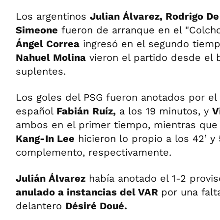
Los argentinos
Julian Álvarez, Rodrigo De
Simeone
fueron de arranque en el "Colch
Ángel Correa
ingresó en el segundo tiem
Nahuel Molina
vieron el partido desde el 
suplentes.
Los goles del PSG fueron anotados por e
español
Fabián
Ruíz,
a los 19 minutos, y
V
ambos en el primer tiempo, mientras qu
Kang-In Lee
hicieron lo propio a los 42’ y
complemento, respectivamente.
Julián Álvarez
había anotado el 1-2 provis
anulado a instancias del VAR
por una fal
delantero
Désiré Doué.