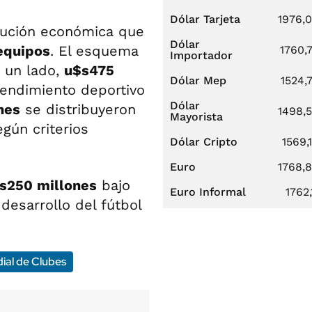
Dólar Tarjeta
1976,
bución económica que
Dólar
equipos
. El esquema
1760,
Importador
r un lado,
u$s475
Dólar Mep
1524,
rendimiento deportivo
Dólar
nes
se distribuyeron
1498,
Mayorista
gún criterios
Dólar Cripto
1569,
Euro
1768,
s250 millones
bajo
Euro Informal
1762,
 desarrollo del fútbol
ial de Clubes