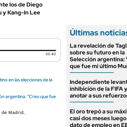
ANUARIO 2025
te los de Diego
LIFESTYLE
EDICIÓN IMPRESA
u y Kang-In Lee
AUTOS
Últimas noticia
La revelación de Tagl
sobre su futuro en la
Duración: 40 segundos
00:40
Selección argentina:
que fue mi último Mu
ino en las elecciones de la
Independiente levant
inhibición de la FIFA 
anotar a sus refuerzo
ión argentina: "Creo que fue
El oro trepó a su máx
casi dos meses luego
dato de empleo en 