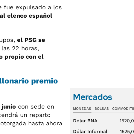
 fue expulsado a los
al elenco español
rupos,
el PSG se
las 22 horas,
o propio con el
.
llonario premio
Mercados
 junio
con sede en
MONEDAS
BOLSAS
COMMODITI
 tendrá un reparto
Dólar BNA
1520,
a otorgada hasta ahora
Dólar Informal
1525,