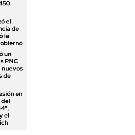
 450
zó el
ncia de
ó la
Gobierno
ó un
as PNC
: nuevos
s de
esión en
 del
44",
y el
ich