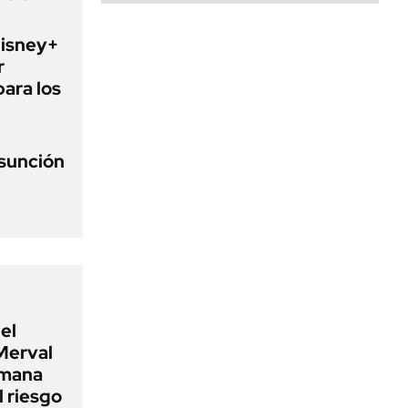
Disney+
r
para los
asunción
el
Merval
emana
 riesgo