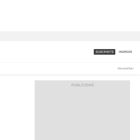
SUSCRIBITE
INGRESÁ
SUMATE A LA COMUNIDAD
Newsletter
DE ÁMBITO
LES
ACCESO FULL - $1.800/MES
ES
CORPORATIVO - CONSULTAR
Si tenés dudas comunicate
con nosotros a
IOS
suscripciones@ambito.com.ar
Llamanos al (54) 11 4556-
9147/48 o
al (54) 11 4449-3256 de lunes a