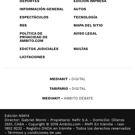
DEPORTES
EDICIÓN IMPRESA
INFORMACIÓN GENERAL
AUTOS
ESPECTÁCULOS
TECNOLOGÍA
RSS
MAPA DEL SITIO
POLÍTICA DE
AVISO LEGAL
PRIVACIDAD DE
ÁMBITO.COM
EDICTOS JUDICIALES
MULTAS
LICITACIONES
MEDIAKIT
DIGITAL
TARIFARIO
DIGITAL
MEDIAKIT
AMBITO DEBATE
Edición N9414
Director: Gabriel Morini - Propietario: Nefir S.A. - Domicilio: Olleros
3551, CABA - Copyright © 2019 Ambito.com - RNPI En trámite - Issn
1852 9232 - Registro DNDA en trámite - Todos los derechos reservados
- Términos y condiciones de uso