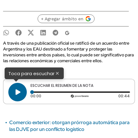
+ Agregar ámbito en
A través de una publicación oficial se ratificó de un acuerdo entre
Argentina y los EAU destinado a fomentar y proteger las
inversiones entre ambos países, lo cual puede ser significativo para
las relaciones económicas y comerciales entre ellos.
×
Toca para escuchar
ESCUCHAR EL RESUMEN DE LA NOTA
Tiempo transcurrido: 0 segundos
Dura
00:00
00:44
Comercio exterior: otorgan prórroga automática para
las DJVE por un conflicto logístico