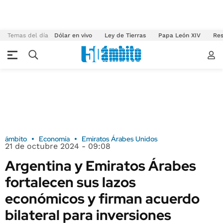
Temas del día
Dólar en vivo
Ley de Tierras
Papa León XIV
Res
ámbito
Economía
Emiratos Árabes Unidos
21 de octubre 2024 - 09:08
Argentina y Emiratos Árabes
fortalecen sus lazos
económicos y firman acuerdo
bilateral para inversiones