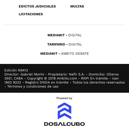
EDICTOS JUDICIALES
MULTAS
LICITACIONES
MEDIAKIT
DIGITAL
TARIFARIO
DIGITAL
MEDIAKIT
AMBITO DEBATE
Edición N9413
Director: Gabriel Morini - Propietario: Nefir S.A. - Domicilio: Olleros
3551, CABA - Copyright © 2019 Ambito.com - RNPI En trámite - Issn
1852 9232 - Registro DNDA en trámite - Todos los derechos reservados
- Términos y condiciones de uso