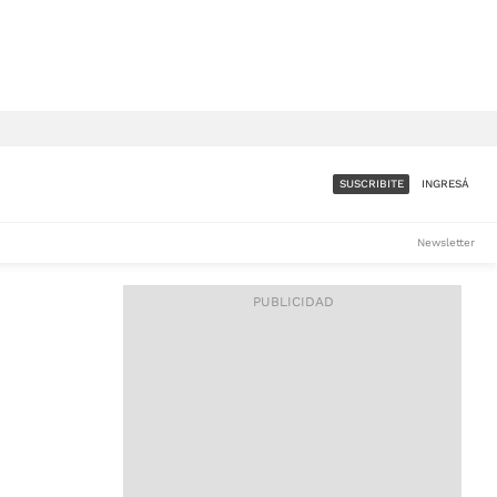
SUSCRIBITE
INGRESÁ
SUMATE A LA COMUNIDAD
Newsletter
DE ÁMBITO
LES
ACCESO FULL - $1.800/MES
ES
CORPORATIVO - CONSULTAR
Si tenés dudas comunicate
con nosotros a
IOS
suscripciones@ambito.com.ar
Llamanos al (54) 11 4556-
9147/48 o
al (54) 11 4449-3256 de lunes a