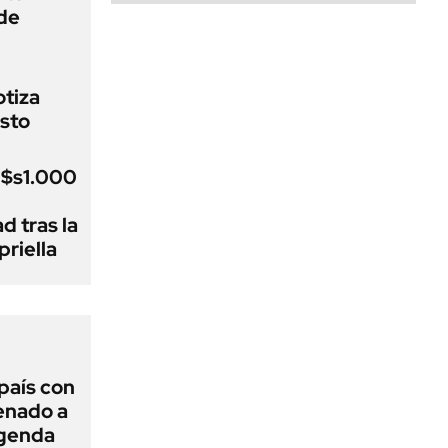
de
otiza
sto
u$s1.000
d tras la
riella
 país con
Senado a
agenda