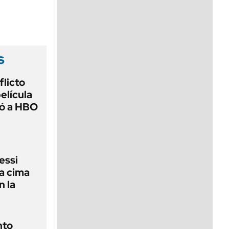
viernes de 10 a 18
s
flicto
elícula
gó a HBO
essi
la cima
n la
nto