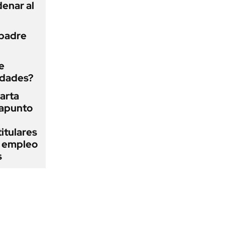
enar al
 padre
e
edades?
arta
rapunto
itulares
l empleo
s