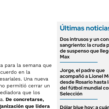
ANUARIO 2025
LIFESTYLE
EDICIÓN IMPRESA
AUTOS
Últimas noticia
Dos intrusos y un con
sangriento: la cruda p
de suspenso que lle
Max
ra para la semana que
Jorge, el padre que
acuerdo en la
acompañó a Lionel M
esariales. Una nueva
desde Rosario hasta 
 no permitió cerrar un
del fútbol mundial co
ediadora que los
Selección
na.
De concretarse,
ganización que lidera
Dólar blue hoy: a cuá