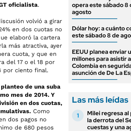
GT oficialista
.
opera este sábado 8 
agosto
scusión volvió a girar
Dólar hoy: a cuánto c
 24% en dos cuotas no
este sábado 8 de ago
ue elaboró la cartera
la más atractiva, ayer
EEUU planea enviar 
mera cuota, y que en
millones para asistir a
a del 17 o el 18 por
Colombia en segurida
 por ciento final.
asunción de De La Esp
 planteo de una suba
smo mes de 2014. Y
Las más leídas
visión en dos cuotas,
umulativas.
Como
Milei regresa al
ten dos pagos no
la derrota del 
cuestas y una 
ínimo de 680 pesos