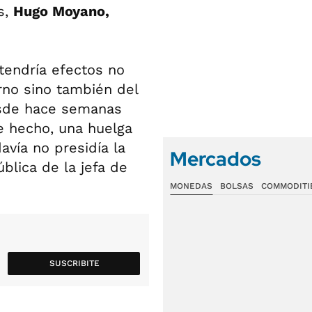
s,
Hugo Moyano,
tendría efectos no
rno sino también del
desde hace semanas
e hecho, una huelga
vía no presidía la
Mercados
ública de la jefa de
MONEDAS
BOLSAS
COMMODITI
SUSCRIBITE