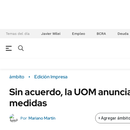
Temas del día
Javier Milei
Empleo
BCRA
Deuda
NEGOCIOS
ÚLTIMAS NOTICIAS
Especiales Ámbito
ECONOMÍA
ámbito
Edición Impresa
Real Estate
Banco de Datos
Sin acuerdo, la UOM anuncia
Sustentabilidad
Campo
medidas
Seguros
FINANZAS
ENERGY REPORT
Dólar
Mariano Martín
Por
+
Agregar ámbito
POLÍTICA
Mercados
Nacional