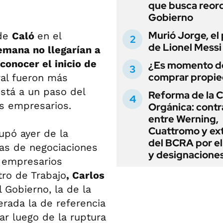
que busca reord
Gobierno
Murió Jorge, el
 de
Caló
en el
de Lionel Messi
emana no llegarían a
conocer el inicio de
¿Es momento d
comprar propi
ral fueron más
está a un paso del
Reforma de la C
s empresarios.
Orgánica: cont
entre Werning,
Cuattromo y ext
upó ayer de la
del BCRA por e
sas de negociaciones
y designacione
s empresarios
tro de Trabajo
, Carlos
l Gobierno, la de la
erada la de referencia
lar luego de la ruptura