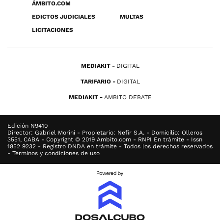
ÁMBITO.COM
EDICTOS JUDICIALES
MULTAS
LICITACIONES
MEDIAKIT
DIGITAL
TARIFARIO
DIGITAL
MEDIAKIT
AMBITO DEBATE
Edición N9410
Director: Gabriel Morini - Propietario: Nefir S.A. - Domicilio: Olleros
3551, CABA - Copyright © 2019 Ambito.com - RNPI En trámite - Issn
1852 9232 - Registro DNDA en trámite - Todos los derechos reservados
- Términos y condiciones de uso