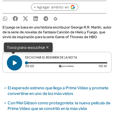
+ Agregar ámbito en
El juego se basa en una historia escrita por George R.R. Martin, autor
de la serie de novelas de fantasía Canción de Hielo y Fuego, que
sirvió de inspiración para la serie Game of Thrones de HBO.
×
Toca para escuchar
ESCUCHAR EL RESUMEN DE LA NOTA
Tiempo transcurrido: 0 segundos
Dura
00:00
00:41
El esperado estreno que llega a Prime Video y promete
convertirse en uno de los más vistos
Con Mel Gibson como protagonista: la nueva película de
Prime Video que se convirtió en la más vista