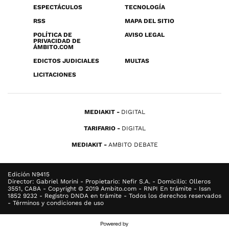
ESPECTÁCULOS
TECNOLOGÍA
RSS
MAPA DEL SITIO
POLÍTICA DE
AVISO LEGAL
PRIVACIDAD DE
ÁMBITO.COM
EDICTOS JUDICIALES
MULTAS
LICITACIONES
MEDIAKIT
DIGITAL
TARIFARIO
DIGITAL
MEDIAKIT
AMBITO DEBATE
Edición N9415
Director: Gabriel Morini - Propietario: Nefir S.A. - Domicilio: Olleros
3551, CABA - Copyright © 2019 Ambito.com - RNPI En trámite - Issn
1852 9232 - Registro DNDA en trámite - Todos los derechos reservados
- Términos y condiciones de uso