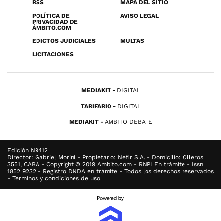
RSS
MAPA DEL SITIO
POLÍTICA DE
AVISO LEGAL
PRIVACIDAD DE
ÁMBITO.COM
EDICTOS JUDICIALES
MULTAS
LICITACIONES
MEDIAKIT
DIGITAL
TARIFARIO
DIGITAL
MEDIAKIT
AMBITO DEBATE
Edición N9412
Director: Gabriel Morini - Propietario: Nefir S.A. - Domicilio: Olleros
3551, CABA - Copyright © 2019 Ambito.com - RNPI En trámite - Issn
1852 9232 - Registro DNDA en trámite - Todos los derechos reservados
- Términos y condiciones de uso